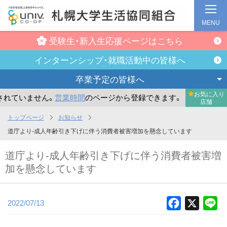
MENU
受験生・新入生
応援ページはこちら
インターンシップ・
就職活動中の皆様へ
卒業予定の
皆様へ
お気に入り
いません。
営業時間
のページから登録できます。
まだお気に
店舗
メ
トップページ
お知らせ
イ
道庁より-成人年齢引き下げに伴う消費者被害増加を懸念しています
ン
道庁より-成人年齢引き下げに伴う消費者被害増
コ
加を懸念しています
ン
テ
ン
2022/07/13
Facebook
X
Li
ツ
へ