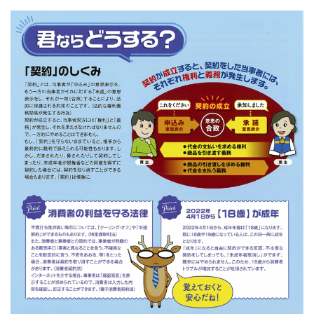
ス
キ
ッ
プ