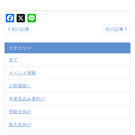
ス
キ
Facebook
X
Line
ッ
前の記事
次の記事
プ
カテゴリー
全て
イベント情報
お部屋探し
卒業見込み者向け
受験生向け
新入生向け