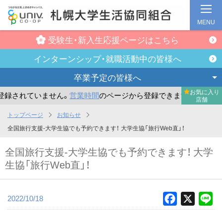
MENU
受験生・新入生
応援ページはこちら
インターンシップ・
就職活動中の皆様へ
卒業予定の
皆様へ
お気に入り
録されていません。
営業時間
のページから登録できます。
ま
店舗
メ
トップページ
お知らせ
イ
全国旅行支援-大学生協でも予約できます！ 大学生協「旅行Web直」！
ン
全国旅行支援-大学生協でも予約できます！ 大学
コ
生協「旅行Web直」！
ン
テ
ン
2022/10/18
Facebook
X
Li
ツ
へ