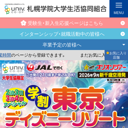
MENU
受験生・新入生
応援ページはこちら
インターンシップ・
就職活動中の皆様へ
卒業予定の
皆様へ
お気に入り
のページから登録できます。
まだお気に入り店舗が登録され
店舗
メ
イ
ン
コ
ン
テ
ン
ツ
へ