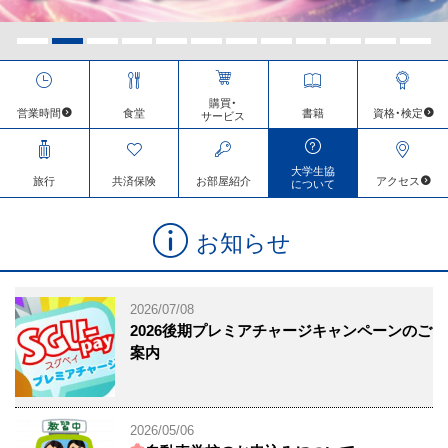
ス
キ
ッ
プ
購買・
営業時間
食堂
書籍
資格・検定
サービス
大学生協
旅行
共済保険
お部屋
紹介
アクセス
について
お知らせ
2026/07/08
2026後期プレミアチャージキャンペーンのご
案内
2026/05/06