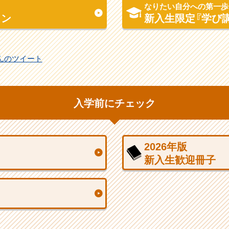
なりたい自分への第一歩
コン
新入生限定『学び
さんのツイート
入学前にチェック
2026年版
新入生歓迎冊子