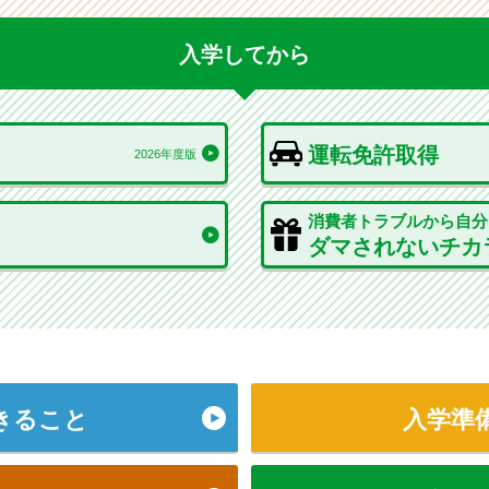
入学してから
運転免許取得
2026年度版
消費者トラブルから自分
ダマされないチカラ養
きること
入学準