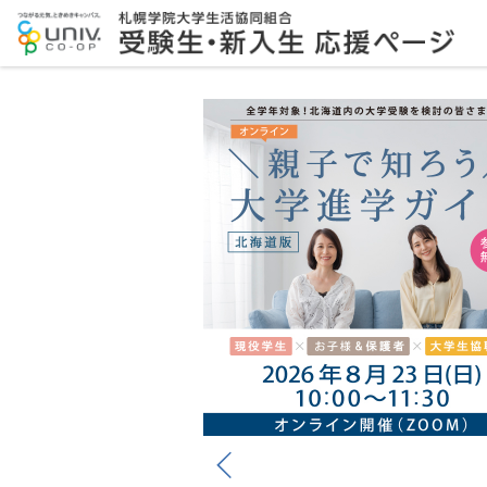
メ
イ
ン
コ
ン
テ
ン
ツ
へ
ス
キ
ッ
プ