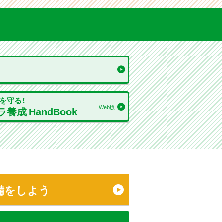
を守る！
Web版
成 HandBook
備をしよう