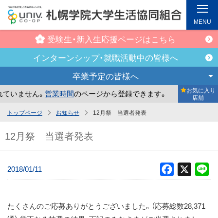
MENU
受験生・新入生
応援ページはこちら
インターンシップ・
就職活動中の皆様へ
卒業予定の
皆様へ
お気に入り
ません。
営業時間
のページから登録できます。
まだお気に入
店舗
メ
トップページ
お知らせ
12月祭 当選者発表
イ
12月祭 当選者発表
ン
コ
ン
2018/01/11
Facebook
X
Li
テ
ン
ツ
たくさんのご応募ありがとうございました。（応募総数28,371
へ