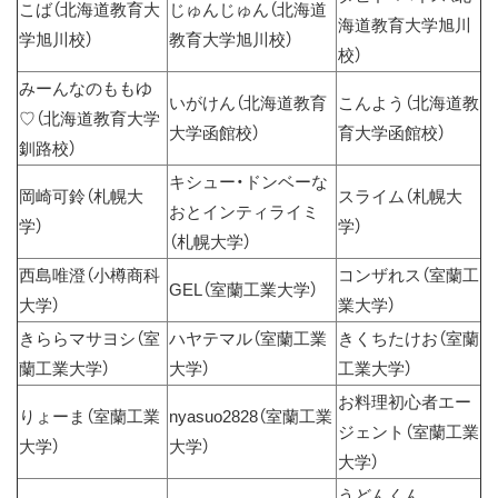
こば（北海道教育大
じゅんじゅん（北海道
海道教育大学旭川
学旭川校）
教育大学旭川校）
校）
みーんなのももゆ
いがけん（北海道教育
こんよう（北海道教
♡（北海道教育大学
大学函館校）
育大学函館校）
釧路校）
キシュー・ドンベーな
岡崎可鈴（札幌大
スライム（札幌大
おとインティライミ
学）
学）
（札幌大学）
西島唯澄（小樽商科
コンザれス（室蘭工
GEL（室蘭工業大学）
大学）
業大学）
きららマサヨシ（室
ハヤテマル（室蘭工業
きくちたけお（室蘭
蘭工業大学）
大学）
工業大学）
お料理初心者エー
りょーま（室蘭工業
nyasuo2828（室蘭工業
ジェント（室蘭工業
大学）
大学）
大学）
うどんくん