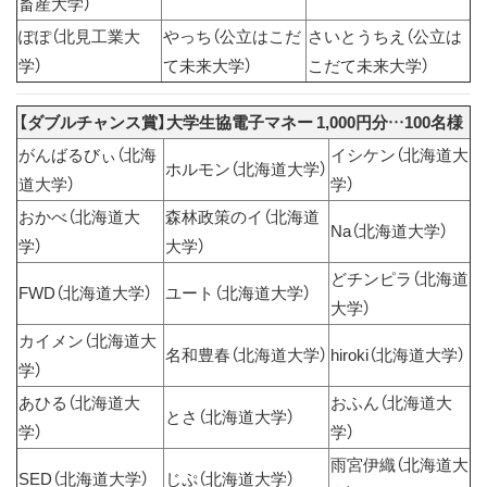
畜産大学）
ぽぽ（北見工業大
やっち（公立はこだ
さいとうちえ（公立は
学）
て未来大学）
こだて未来大学）
【ダブルチャンス賞】大学生協電子マネー 1,000円分…100名様
がんばるびぃ（北海
イシケン（北海道大
ホルモン（北海道大学）
道大学）
学）
おかべ（北海道大
森林政策のイ（北海道
Na（北海道大学）
学）
大学）
どチンピラ（北海道
FWD（北海道大学）
ユート（北海道大学）
大学）
カイメン（北海道大
名和豊春（北海道大学）
hiroki（北海道大学）
学）
あひる（北海道大
おふん（北海道大
とさ（北海道大学）
学）
学）
雨宮伊織（北海道大
SED（北海道大学）
じぷ（北海道大学）