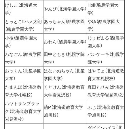
けしこ（北海道大
Holi（酪農学園大
やんぴ（北海学園大学）
学）
学）
とっとこ!!ハメ太朗
あっちゃん（酪農学園
やゆ（酪農学園大
（酪農学園大学）
大学）
学）
小桜（酪農学園大
じょぜまる（酪農学
おわん（酪農学園大学）
学）
園大学）
わなごん（酪農学園
田中ともき（札幌学院
パンケーキ（札幌学
大学）
大学）
院大学）
おっくん（北星学園
はないぬちゃん（北星
はやてょ（北海道教
大学）
学園大学）
育大学札幌校）
たまんぼ（北海道教
くどけん（北海道教育
真田丸せみ（北海道
育大学札幌校）
大学岩見沢校）
教育大学岩見沢校）
ハヤトサンブラッ
萌P（北海道教育大学
ふじ（北海道教育大
ク（北海道教育大学
旭川校）
学旭川校）
岩見沢校）
ダビド・ハイス（北