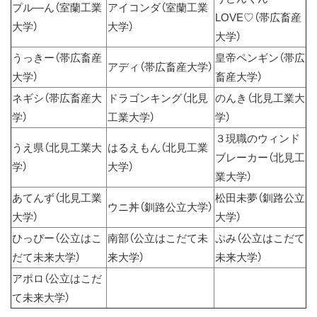
プル―ん（室蘭工業
アイコンダ（室蘭工業
LOVE♡（帯広畜産
大学）
大学）
大学）
うっきー（帯広畜産
皇帝ペンギン（帯広
アディ（帯広畜産大学）
大学）
畜産大学）
ネギシ（帯広畜産大
ドラゴンキング（北見
のんき（北見工業大
学）
工業大学）
学）
３現職のウィンド
うえ県（北見工業大
はるえもん（北見工業
ブレーカー（北見工
学）
大学）
業大学）
あてんず（北見工業
松田未夢（釧路公立
ウニ丼（釧路公立大学）
大学）
大学）
ひっぴー（公立はこ
南部（公立はこだて未
ぷみ（公立はこだて
だて未来大学）
来大学）
未来大学）
アポロ（公立はこだ
て未来大学）