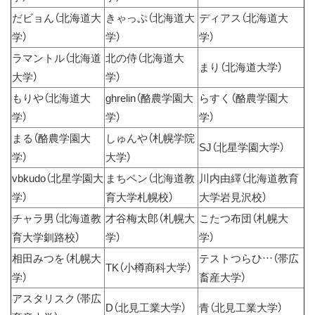
だビョん（北海道大
きゃっぷ（北海道大
ディアス（北海道大
学）
学）
学）
ラマントル（北海道
北の侍（北海道大
まり（北海道大学）
大学）
学）
もりや（北海道大
ghrelin（酪農学園大
らすく（酪農学園大
学）
学）
学）
まる（酪農学園大
しゅんや（札幌学院
SJ（北星学園大学）
学）
大学）
vbkudo（北星学園大
まちペン（北海道教
川内由繹（北海道教育
学）
育大学札幌校）
大学岩見沢校）
チャラ男（北海道教
才谷梅太郎（札幌大
こたつ布団（札幌大
育大学釧路校）
学）
学）
相田みつを（札幌大
テストつらひ…（帯広
TK（小樽商科大学）
学）
畜産大学）
アスタリスク（帯広
D（北見工業大学）
青（北見工業大学）