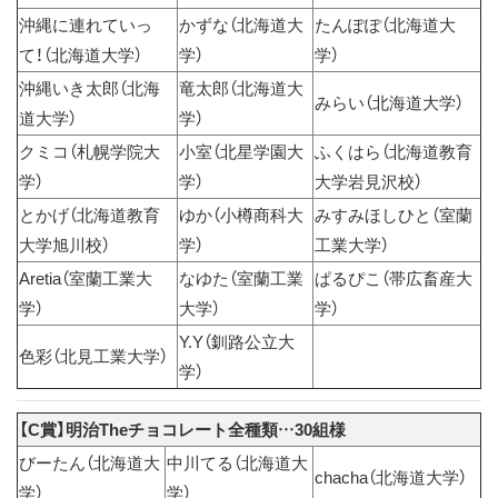
沖縄に連れていっ
かずな（北海道大
たんぽぽ（北海道大
て！（北海道大学）
学）
学）
沖縄いき太郎（北海
竜太郎（北海道大
みらい（北海道大学）
道大学）
学）
クミコ（札幌学院大
小室（北星学園大
ふくはら（北海道教育
学）
学）
大学岩見沢校）
とかげ（北海道教育
ゆか（小樽商科大
みすみほしひと（室蘭
大学旭川校）
学）
工業大学）
Aretia（室蘭工業大
なゆた（室蘭工業
ぱるぴこ（帯広畜産大
学）
大学）
学）
Y.Y（釧路公立大
色彩（北見工業大学）
学）
【C賞】明治Theチョコレート全種類…30組様
びーたん（北海道大
中川てる（北海道大
chacha（北海道大学）
学）
学）