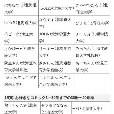
はちなつぼ（北海道
きゃべつたろう（北
Toi0126（北海道大学）
大学）
海道大学）
ユウキィ（北海道大
hero.B（北海道大学）
ぴょん（北海道大学）
学）
柿ピー（北海道大
JOHN（北海学園大
チャリ介（札幌学院
学）
学）
大学）
さかぴー♥（札幌学
リッキー（北星学園
みったん（北海道教
院大学）
大学）
育大学札幌校）
院生さん（北海道教
ささしん（北海道教
ちーちゃん（北見工
育大学旭川校）
育大学函館校）
業大学）
ぺい（公立はこだて
ちょこまん（公立は
未来大学）
こだて未来大学）
【B賞】お好きなコミック1～30巻までの30冊…20組様
留年くそごみ（北海
モフモフななみ
三枝（北海道大学）
道大学）
（北海道大学）