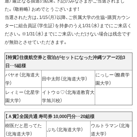
通） 厳正なる抽選の結果、下記のみなさまがご当選されまし
ス
た。（敬称略） おめでとうございます！
キ
当選された方は、1/15（月）以降、ご所属大学の生協・購買カウン
ッ
ターに組合員証（学生証）を持参のうえ1/31（水）までにご来店く
プ
ださい。※1/31（水）までにご来店いただけない場合は残念です
が無効とさせていただきます。
【特賞】往復航空券と宿泊がセットになった沖縄ツアー2泊3
日…5組様
パヤオ（北海道大
にっしー（酪農学
田中太郎（北海道大学）
学）
園大学）
レィミー（北星学
イトウ☺♡（北海道教育大
園大学）
学旭川校）
【Ａ賞】全国共通 寿司券 10,000円分…20組様
樹医だと思ってた
ウルトラマン（北海
ぶち（北海道大学）
（北海道大学）
道大学）