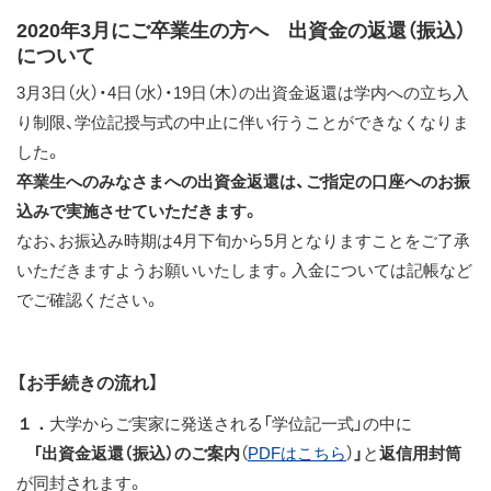
ス
2020年3月にご卒業生の方へ 出資金の返還（振込）
キ
について
ッ
3月3日（火）・4日（水）・19日（木）の出資金返還は学内への立ち入
プ
り制限、学位記授与式の中止に伴い行うことができなくなりま
した。
卒業生へのみなさまへの出資金返還は、ご指定の口座へのお振
込みで実施させていただきます。
なお、お振込み時期は4月下旬から5月となりますことをご了承
いただきますようお願いいたします。入金については記帳など
でご確認ください。
【お手続きの流れ】
１．
大学からご実家に発送される「学位記一式」の中に
「出資金返還（振込）のご案内
（
PDFはこちら
）
」
と
返信用封筒
が同封されます。