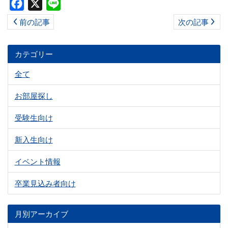
Facebook
X
Line
ス
前の記事
次の記事
キ
ッ
プ
カテゴリー
全て
お部屋探し
受験生向け
新入生向け
イベント情報
卒業見込み者向け
月別アーカイブ