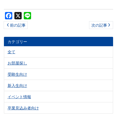
ス
キ
Facebook
X
Line
ッ
前の記事
次の記事
プ
カテゴリー
全て
お部屋探し
受験生向け
新入生向け
イベント情報
卒業見込み者向け