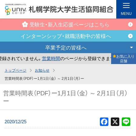
MENU
受験生・新入生
応援ページはこちら
インターンシップ・
就職活動中の皆様へ
卒業予定の
皆様へ
お気に入り
録されていません。
営業時間
のページから登録できます。
ま
店舗
メ
トップページ
お知らせ
イ
営業時間表（PDF）ー1月1日（金） ～ 2月1日（月）ー
ン
営業時間表（PDF）ー1月1日（金） ～ 2月1日（月）
コ
ー
ン
テ
ン
2020/12/25
Facebook
X
Li
ツ
へ