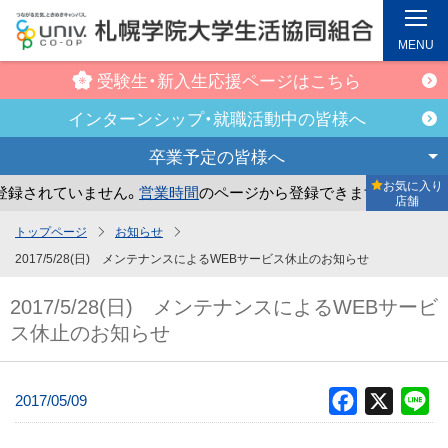
MENU
受験生・新入生
応援ページはこちら
インターンシップ・
就職活動中の皆様へ
卒業予定の
皆様へ
お気に入り
録されていません。
営業時間
のページから登録できます。
ま
店舗
メ
トップページ
お知らせ
イ
2017/5/28(日) メンテナンスによるWEBサービス休止のお知らせ
ン
2017/5/28(日) メンテナンスによるWEBサービ
コ
ス休止のお知らせ
ン
テ
ン
2017/05/09
Facebook
X
Li
ツ
へ