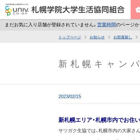
まだお気に入り店舗が登録されていません。
営業時間
のページか
メ
トップページ
お知らせ
お部屋探し
イ
ン
コ
新札幌キャン
ン
テ
ン
ツ
2023/02/15
へ
ス
キ
新札幌エリア・札幌市内でお住
ッ
サツガク生協では、札幌市内の大家さ
プ