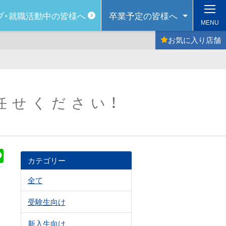
プ・
就職活動中の皆様へ
卒業予定の
皆様へ
MENU
お気に入り
店舗
任せください！
k
Line
カテゴリー
全て
受験生向け
新入生向け