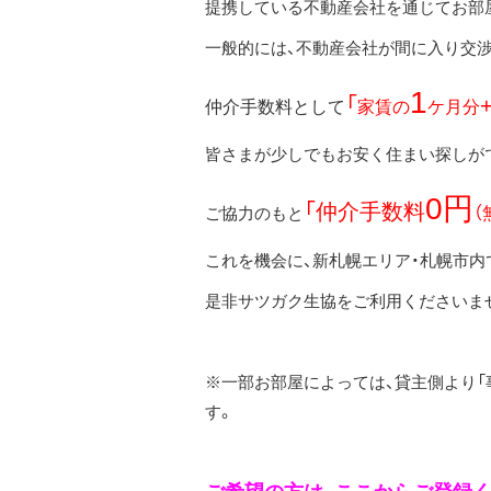
提携している不動産会社を通じてお部
一般的には、不動産会社が間に入り交
1
「
仲介手数料として
家賃の
ケ月分
皆さまが少しでもお安く住まい探しがで
0円
「仲介手数料
（
ご協力のもと
これを機会に、新札幌エリア・札幌市
是非サツガク生協をご利用くださいませ
※一部お部屋によっては、貸主側より「
す。
ご希望の方は、ここからご登録く