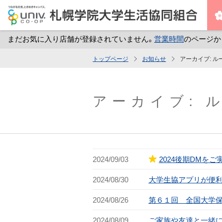
まだお気に入り店舗が登録されていません。
営業時間
のページか
メ
トップページ
お知らせ
アーカイブ:
ル
イ
ン
コ
アーカイブ:
ン
テ
ン
ツ
2024/09/03
2024後期DMを
へ
ス
2024/08/30
大学生協アプリが便利
キ
2024/08/26
第６１回 全国大学保
ッ
プ
2024/08/09
ご家族や友達と一緒に