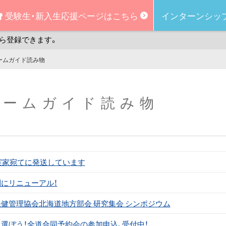
受験生・新入生
応援ページはこちら
インターンシッ
ら登録できます。
ームガイド読み物
ルームガイド読み物
ご実家宛てに発送しています
にリニューアル！
健管理協会北海道地方部会 研究集会 シンポジウム
選ぼう！全道合同予約会の参加申込、受付中！