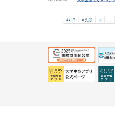
4 / 17
« 先頭
«
...