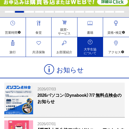
ス
キ
ッ
プ
購買・
営業時間
食堂
書籍
資格・検定
サービス
大学生協
旅行
共済保険
お部屋
紹介
アクセス
について
お知らせ
2026/07/03
2026パソコン（Dynabook）7/7 無料点検会の
お知らせ
2026/07/01