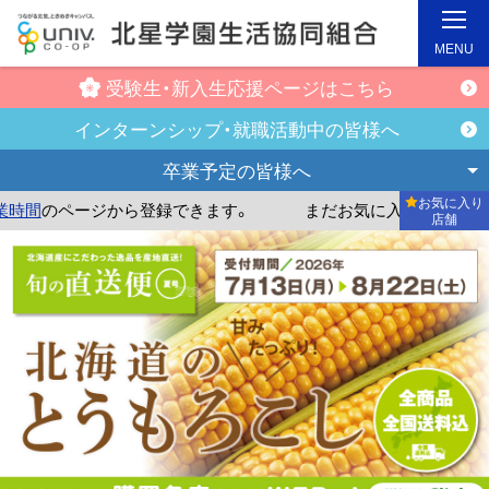
MENU
受験生・新入生
応援ページはこちら
インターンシップ・
就職活動中の皆様へ
卒業予定の
皆様へ
お気に入り
のページから登録できます。
まだお気に入り店舗が登録され
店舗
メ
イ
ン
コ
ン
テ
ン
ツ
へ