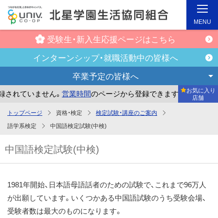
MENU
受験生・新入生
応援ページはこちら
インターンシップ・
就職活動中の皆様へ
卒業予定の
皆様へ
お気に入り
れていません。
営業時間
のページから登録できます。
まだお
店舗
メ
トップページ
資格・検定
検定試験・講座のご案内
イ
語学系検定
中国語検定試験(中検)
ン
中国語検定試験(中検)
コ
ン
テ
1981年開始、日本語母語話者のための試験で、これまで96万人
ン
が出願しています。いくつかある中国語試験のうち受験会場、
ツ
受験者数は最大のものになります。
へ