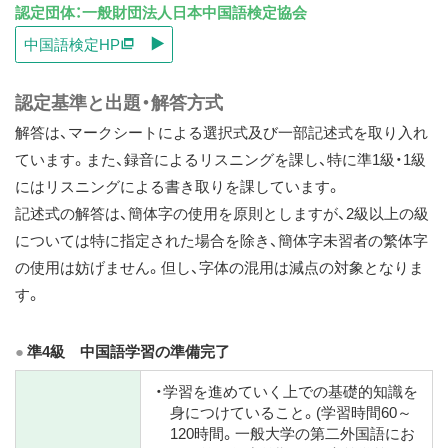
認定団体：一般財団法人日本中国語検定協会
ス
中国語検定HP
キ
ッ
認定基準と出題・解答方式
プ
解答は、マークシートによる選択式及び一部記述式を取り入れ
ています。また、録音によるリスニングを課し、特に準1級・1級
にはリスニングによる書き取りを課しています。
記述式の解答は、簡体字の使用を原則としますが、2級以上の級
については特に指定された場合を除き、簡体字未習者の繁体字
の使用は妨げません。但し、字体の混用は減点の対象となりま
す。
準4級 中国語学習の準備完了
・学習を進めていく上での基礎的知識を
身につけていること。(学習時間60～
120時間。一般大学の第二外国語にお