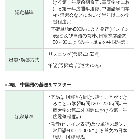
ける第一年度前期修了、高等学校にお
ける第一年度通年履修、中国語専門学
認定基準
校・講習会などにおいて半年以上の学
習程度。)
・基礎単語約500語による発音(ピンイン
表記)及び単語の意味、日常挨拶語約
50～80による語句・単文の中国語訳。
リスニング(選択式) 50点
出題・解答方式
筆記(選択式・記述式) 50点
4級 中国語の基礎をマスター
・平易な中国語を聞き、話すことができ
ること。(学習時間120～200時間。一
般大学の第二外国語における第一年
度履修程度。)
認定基準
・発音(ピンイン表記)及び単語の意味、
常用語500～1,000による単文の日本
語訳・中国語訳。