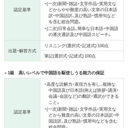
・(一次)新聞・雑誌・文学作品・実用文な
認定基準
どからやや難度の高い文章の日本語
訳・中国語訳、及び熟語・慣用句など
を含む総合問題。
・(二次)日常会話、簡単な日本語・中国語
の逐次通訳及び中国語スピーチ。
リスニング(選択式・記述式) 100点
出題・解答方式
筆記(選択式・記述式) 100点
1級 高いレベルで中国語を駆使しうる能力の保証
・高度な読解力・表現力を有し、複雑な
中国語及び日本語(例えば挨拶・講演・
会議・会談など)の翻訳・通訳ができる
こと。
・(一次)新聞・雑誌・文学作品・実用文な
認定基準
どから難度の高い文章の日本語訳・中
国語訳、及び熟語・慣用句などを含む
総合問題。