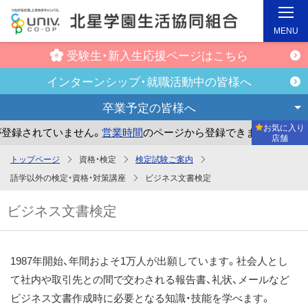
MENU
受験生・新入生
応援ページはこちら
インターンシップ・
就職活動中の皆様へ
卒業予定の
皆様へ
お気に入り
録されていません。
営業時間
のページから登録できます。
ま
店舗
メ
トップページ
資格・検定
検定試験ご案内
イ
語学以外の検定・資格・対策講座
ビジネス文書検定
ン
ビジネス文書検定
コ
ン
テ
1987年開始、年間およそ1万人が出願しています。社会人とし
ン
て社内や取引先との間で交わされる報告書、礼状、メールなど
ツ
ビジネス文書作成時に必要となる知識・技能を学べます。
へ