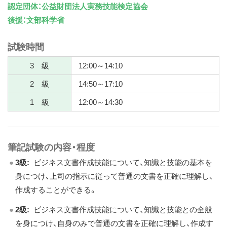
認定団体：公益財団法人実務技能検定協会
ス
後援：文部科学省
キ
ッ
試験時間
プ
3 級
12:00～14:10
2 級
14:50～17:10
1 級
12:00～14:30
筆記試験の内容・程度
3級:
ビジネス文書作成技能について、知識と技能の基本を
身につけ、上司の指示に従って普通の文書を正確に理解し、
作成することができる。
2級:
ビジネス文書作成技能について、知識と技能との全般
を身につけ、自身のみで普通の文書を正確に理解し、作成す