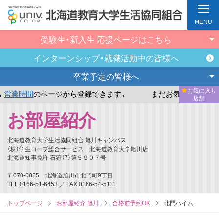
MENU
受験生・新入生
応援ページはこちら
インターンシップ・
就職活動中の皆様へ
卒業予定の
皆様へ
お気に入り
のページから登録できます。
まだお気に入り店舗が登録され
店舗
メ
お部屋紹介
イ
ン
北海道教育大学生活協同組合 旭川キャンパス
コ
（株）学生コープ総合サービス 北海道教育大学旭川店
北海道知事免許 石狩（7）第５９０７号
ン
テ
〒070-0825 北海道旭川市北門町9丁目
TEL.0166-51-6453 ／ FAX.0166-54-5111
ン
ツ
トップページ
お部屋紹介 旭川
合格前予約OK
北門ハイム
へ