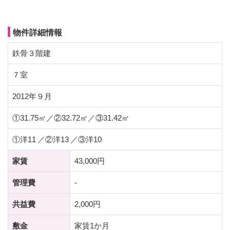
物件詳細情報
鉄骨３階建
７室
2012年９月
①31.75㎡／②32.72㎡／③31.42㎡
①洋11 ／②洋13 ／③洋10
家賃
43,000円
管理費
-
共益費
2,000円
敷金
家賃1か月