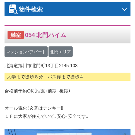
ス
物件検索
キ
ッ
プ
054 北門ハイム
満室
マンション・アパート
北門エリア
北海道旭川市北門町13丁目2145-103
大学まで徒歩８分 バス停まで徒歩４
合格前予約OK（推薦+前期+後期）
オール電化！玄関はテンキー!!
１Ｆに大家が住んでいて、安心・安全です。