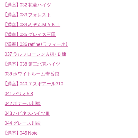
【満室】
032 花菱ハイツ
【満室】
033 フォレスト
【満室】
034 めぞんＭＡＫＩ
【満室】
035 グレイス三田
【満室】
036 raffine（ラフィーネ）
037 ラルフローレンＡ棟・Ｂ棟
【満室】
038 第三北真ハイツ
039 ホワイトルーム壱番館
【満室】
040 エスポアール310
041 パリオ5.8
042 ボナール川端
043 ハピネスハイツⅢ
044 グレース川端
【満室】
045 Note