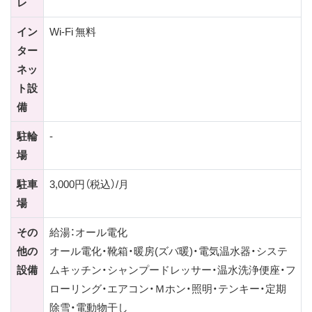
レ
イン
Wi-Fi 無料
ター
ネッ
ト設
備
駐輪
-
場
駐車
3,000円（税込）/月
場
その
給湯：オール電化
他の
オール電化・靴箱・暖房(ズバ暖)・電気温水器・システ
設備
ムキッチン・シャンプードレッサー・温水洗浄便座・フ
ローリング・エアコン・Ｍホン・照明・テンキー・定期
除雪・電動物干し