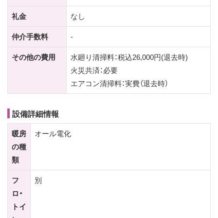
礼金
なし
仲介手数料
-
その他の費用
水廻り清掃料：税込26,000円(退去時)
火災共済：必要
エアコン清掃料：実費（退去時）
設備詳細情報
暖房
オール電化
の種
類
フ
別
ロ・
トイ