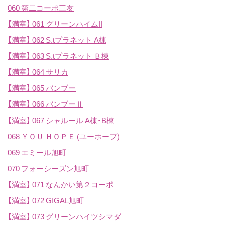
060 第二コーポ三友
【満室】
061 グリーンハイムII
【満室】
062 S.tプラネット A棟
【満室】
063 S.tプラネット Ｂ棟
【満室】
064 サリカ
【満室】
065 バンブー
【満室】
066 バンブーⅡ
【満室】
067 シャルール A棟・B棟
068 ＹＯＵ ＨＯＰＥ (ユーホープ)
069 エミール旭町
070 フォーシーズン旭町
【満室】
071 なんかい第２コーポ
【満室】
072 GIGAL旭町
【満室】
073 グリーンハイツシマダ