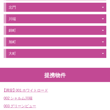
北門
川端
錦町
旭町
大町
提携物件
【満室】
001 ホワイトロード
002 シャルム川端
003 グリーンビュー