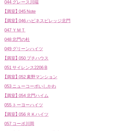
044 グレース川端
【満室】
045 Note
【満室】
046 ハピネスビレッジ北門
047 ＹＭＴ
048 北門の杜
049 グリーンハイツ
【満室】
050 プチハウス
051 サイレンス2206 B
【満室】
052 素野マンション
053 ニューコーポいしかわ
【満室】
054 北門ハイム
055 トーヨーハイツ
【満室】
056 ＲＫハイツ
057 コーポ川岡