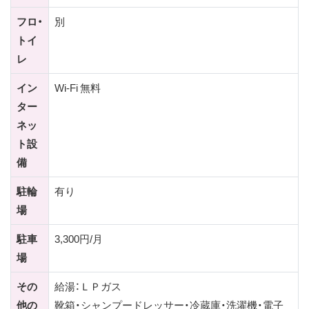
フロ・
別
トイ
レ
イン
Wi-Fi 無料
ター
ネッ
ト設
備
駐輪
有り
場
駐車
3,300円/月
場
その
給湯：ＬＰガス
他の
靴箱・シャンプードレッサー・冷蔵庫・洗濯機・電子