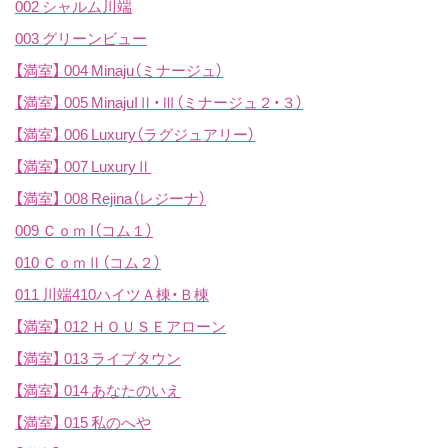
002 シャルム川端
003 グリーンビュー
【満室】
004 Minaju（ミナージュ）
【満室】
005 MinajuIⅡ・Ⅲ（ミナージュ２・３）
【満室】
006 Luxury（ラグジュアリー）
【満室】
007 LuxuryⅡ
【満室】
008 Rejina（レジーナ）
009 Ｃｏｍ I（コム１）
010 ＣｏｍⅡ（コム２）
011 川端410ハイツＡ棟・Ｂ棟
【満室】
012 ＨＯＵＳＥアローン
【満室】
013 ライブタウン
【満室】
014 あなたのいえ
【満室】
015 私のへや