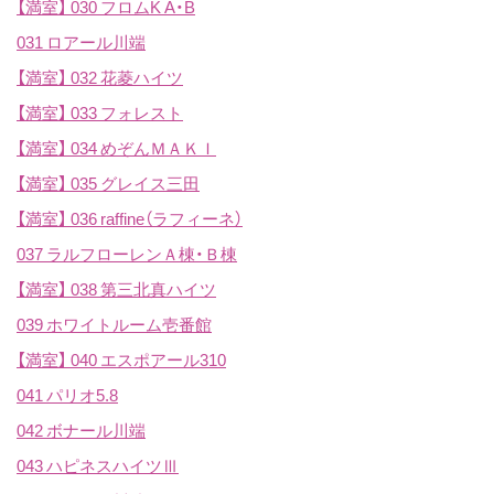
【満室】
030 フロムK A・B
031 ロアール川端
【満室】
032 花菱ハイツ
【満室】
033 フォレスト
【満室】
034 めぞんＭＡＫＩ
【満室】
035 グレイス三田
【満室】
036 raffine（ラフィーネ）
037 ラルフローレンＡ棟・Ｂ棟
【満室】
038 第三北真ハイツ
039 ホワイトルーム壱番館
【満室】
040 エスポアール310
041 パリオ5.8
042 ボナール川端
043 ハピネスハイツⅢ