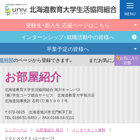
MENU
受験生・新入生
応援ページはこちら
インターンシップ・
就職活動中の皆様へ
卒業予定の
皆様へ
お気に入り
ージから登録できます。
まだお気に入り店舗が登録されてい
店舗
メ
お部屋紹介
イ
ン
北海道教育大学生活協同組合 旭川キャンパス
コ
（株）学生コープ総合サービス 北海道教育大学旭川店
北海道知事免許 石狩（7）第５９０７号
ン
テ
〒070-0825 北海道旭川市北門町9丁目
TEL.0166-51-6453 ／ FAX.0166-54-5111
ン
ツ
トップページ
お部屋紹介 旭川
インターネット無料
へ
ＹＯＵ ＨＯＰＥ (ユーホープ)