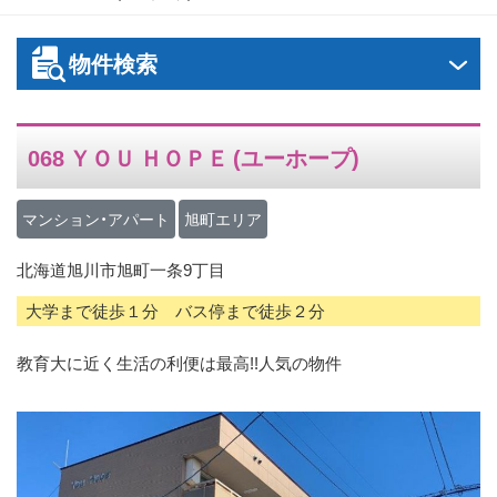
ス
キ
物件検索
ッ
プ
068 ＹＯＵ ＨＯＰＥ (ユーホープ)
マンション・アパート
旭町エリア
北海道旭川市旭町一条9丁目
大学まで徒歩１分 バス停まで徒歩２分
教育大に近く生活の利便は最高!!人気の物件