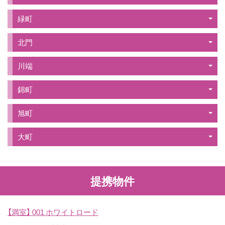
緑町
北門
川端
錦町
旭町
大町
提携物件
【満室】
001 ホワイトロード