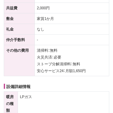
共益費
2,000円
敷金
家賃1か月
礼金
なし
仲介手数料
-
その他の費用
清掃料：無料
火災共済：必要
ストーブ分解清掃料：無料
安心サービス24：月額1,650円
設備詳細情報
暖房
LPガス
の種
類