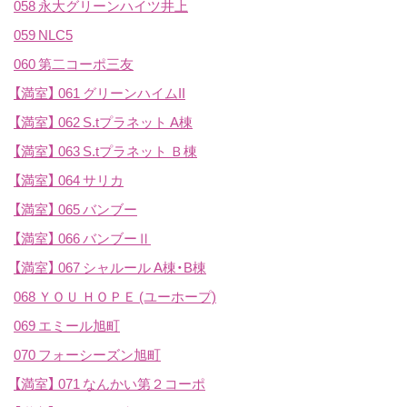
058 永大グリーンハイツ井上
059 NLC5
060 第二コーポ三友
【満室】
061 グリーンハイムII
【満室】
062 S.tプラネット A棟
【満室】
063 S.tプラネット Ｂ棟
【満室】
064 サリカ
【満室】
065 バンブー
【満室】
066 バンブーⅡ
【満室】
067 シャルール A棟・B棟
068 ＹＯＵ ＨＯＰＥ (ユーホープ)
069 エミール旭町
070 フォーシーズン旭町
【満室】
071 なんかい第２コーポ