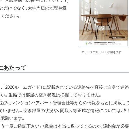
。 お部屋探しの参考にしていただけ
とだけでなく、大学周辺の地理や気
談ください。
クリックで冊子PDFが開きます
用にあたって
、「2026ルームガイド」に記載されている連絡先へ直接ご自身で連絡
さい。生協では部屋の空き状況は把握しておりません。
並びにマンション・アパート管理会社等からの情報をもとに掲載し
ていません。空き部屋の状況や、間取り等正確な情報については、各
認願います。
う一度ご確認下さい。（敷金は本当に返ってくるのか、違約金が必要