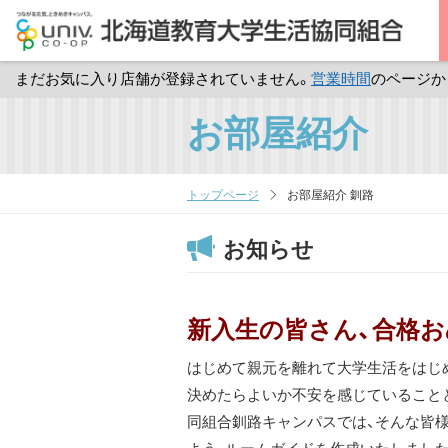
まだお気に入り店舗が登録されていません。
営業時間
のページか
メ
お部屋紹介
イ
ン
コ
トップページ
お部屋紹介 釧路
ン
お知らせ
テ
ン
ツ
新入生の皆さん、合格
へ
ス
はじめて親元を離れて大学生活をはじ
キ
決めたらよいか不安を感じていること
ッ
同組合釧路キャンパスでは、そんな皆
プ