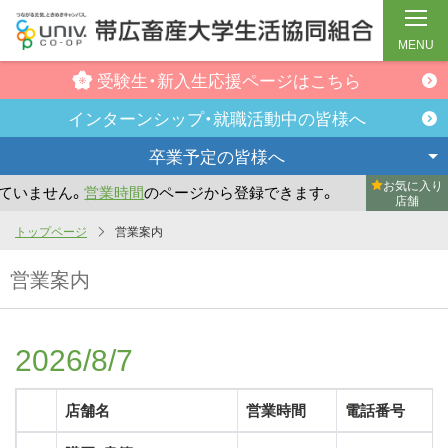
MENU
受験生・新入生
応援ページはこちら
インターンシップ・
就職活動中の皆様へ
卒業予定の
皆様へ
お気に入り
ません。
営業時間
のページから登録できます。
まだお気に入
店舗
メ
トップページ
営業案内
イ
営業案内
ン
コ
ン
2026/8/7
テ
ン
店舗名
営業時間
電話番号
ツ
へ