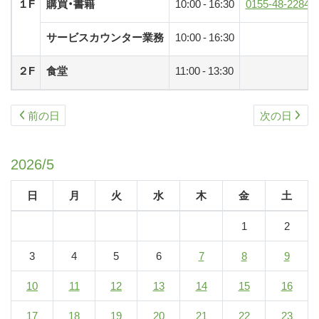
１F
購買・書籍
10:00 - 16:30
0155-48-2284
ス
キ
サービスカウンター業務
10:00 - 16:30
ッ
プ
２F
食堂
11:00 - 13:30
前の日
次の日
2026/5
日
月
火
水
木
金
土
1
2
3
4
5
6
7
8
9
10
11
12
13
14
15
16
17
18
19
20
21
22
23