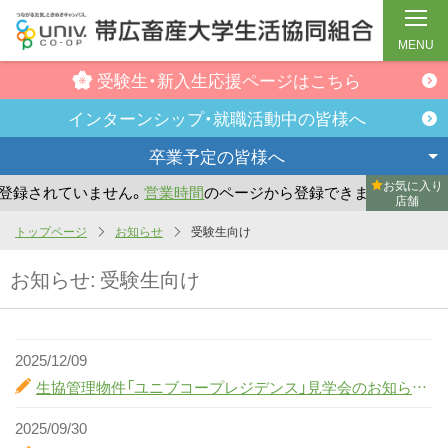
MENU
受験生・新入生
応援ページはこちら
インターンシップ・
就職活動中の皆様へ
卒業予定の
皆様へ
お気に入り
録されていません。
営業時間
のページから登録できます。
ま
店舗
メ
トップページ
お知らせ
受験生向け
イ
お知らせ:
受験生向け
ン
コ
ン
テ
2025/12/09
ン
生協管理物件「ユニブコープレジデンス」見学会のお知らせ！
ツ
2025/09/30
へ