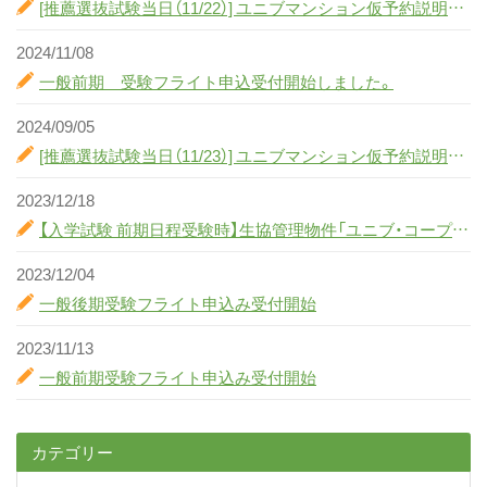
[推薦選抜試験当日（11/22）] ユニブマンション仮予約説明会のお知らせ
ス
キ
2024/11/08
ッ
一般前期 受験フライト申込受付開始しました。
プ
2024/09/05
[推薦選抜試験当日（11/23）] ユニブマンション仮予約説明会のお知らせ
2023/12/18
【入学試験 前期日程受験時】生協管理物件「ユニブ・コープ・レジデンス」見学会に関するお知らせ！
2023/12/04
一般後期受験フライト申込み受付開始
2023/11/13
一般前期受験フライト申込み受付開始
カテゴリー