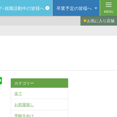
プ・
就職活動中の皆様へ
卒業予定の
皆様へ
MENU
お気に入り
店舗
k
Line
カテゴリー
全て
お部屋探し
受験生向け