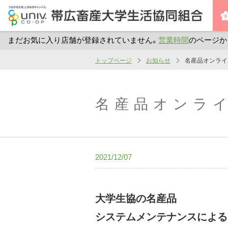
まだお気に入り店舗が登録されていません。
営業時間
のページか
メ
トップページ
お知らせ
名産品オンライ
イ
ン
コ
名産品オンラ
ン
テ
ン
ツ
2021/12/07
へ
ス
キ
大学生協の名産品
ッ
システムメンテナンスによる
プ