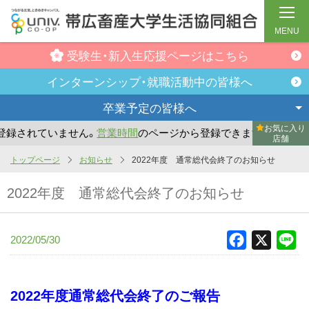
MENU
受験生・新入生
応援ページはこちら
インターンシップ・
就職活動中の皆様へ
卒業予定の
皆様へ
お気に入り
されていません。
営業時間
のページから登録できます。
ま
店舗
メ
トップページ
お知らせ
2022年度 通常総代会終了のお知らせ
イ
2022年度 通常総代会終了のお知らせ
ン
コ
ン
2022/05/30
Facebook
X
Li
テ
ン
ツ
2022年度通常総代会終了のご報告
へ