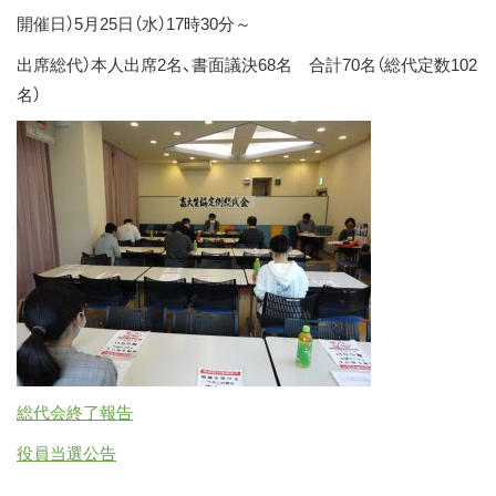
ス
開催日）5月25日（水）17時30分～
キ
出席総代）本人出席2名、書面議決68名 合計70名（総代定数102
ッ
名）
プ
総代会終了報告
役員当選公告