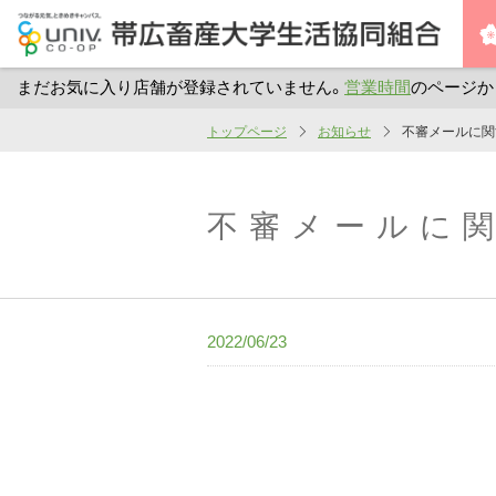
まだお気に入り店舗が登録されていません。
営業時間
のページか
メ
トップページ
お知らせ
不審メールに関
イ
ン
コ
不審メールに
ン
テ
ン
ツ
2022/06/23
へ
ス
キ
ッ
プ