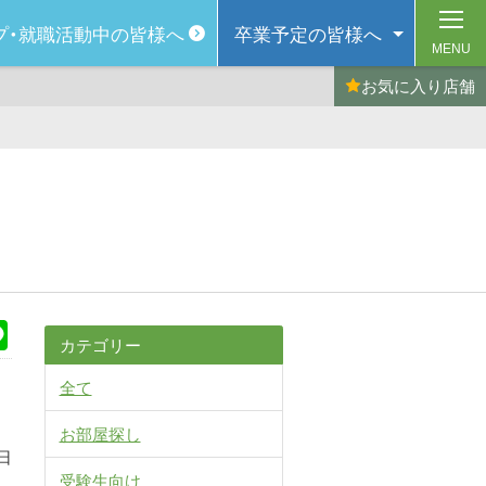
プ・
就職活動中の皆様へ
卒業予定の
皆様へ
MENU
お気に入り
店舗
k
Line
カテゴリー
全て
お部屋探し
日
受験生向け