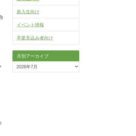
新入生向け
合
イベント情報
卒業見込み者向け
月別アーカイブ
ア
、
う
め