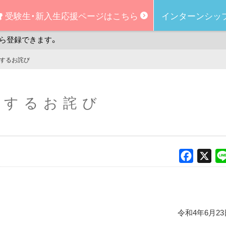
受験生・新入生
応援ページはこちら
インターンシッ
ら登録できます。
するお詫び
関するお詫び
Faceboo
X
令和4年6月23