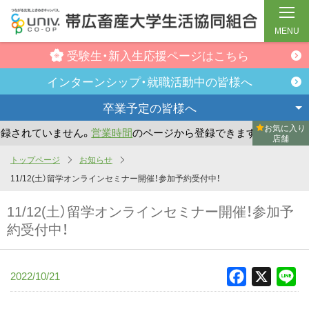
MENU
受験生・新入生
応援ページはこちら
インターンシップ・
就職活動中の皆様へ
卒業予定の
皆様へ
お気に入り
されていません。
営業時間
のページから登録できます。
ま
店舗
メ
トップページ
お知らせ
イ
11/12(土）留学オンラインセミナー開催！参加予約受付中！
ン
11/12(土）留学オンラインセミナー開催！参加予
コ
約受付中！
ン
テ
ン
2022/10/21
Facebook
X
Li
ツ
へ