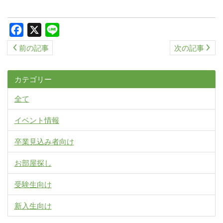
ス
キ
Facebook
X
Line
ッ
前の記事
次の記事
プ
カテゴリー
全て
イベント情報
卒業見込み者向け
お部屋探し
受験生向け
新入生向け