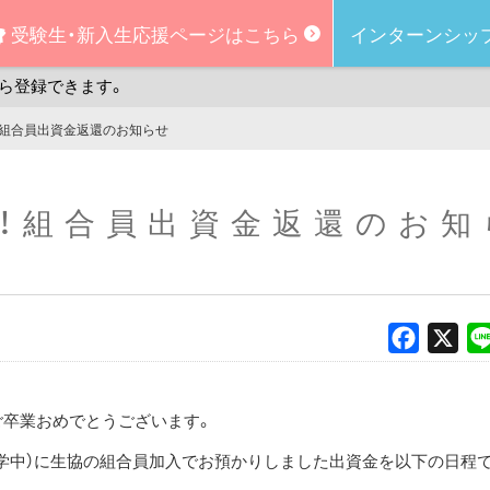
受験生・新入生
応援ページはこちら
インターンシッ
ら登録できます。
業！組合員出資金返還のお知らせ
業！組合員出資金返還のお
Faceboo
X
ご卒業おめでとうございます。
在学中）に生協の組合員加入でお預かりしました出資金を以下の日程