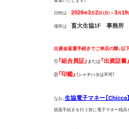
返還いたします。
2026
3
2
3
19
日時は
年
月
日（月）～
月
畜大生協1F 事務所
場所は
出資金返還手続きでご来店の際、以
「組合員証」
「出資証書
①
または
「印鑑」
②
（シャチハタは不可）
生協電子マネー【Chic
なお、
脱退手続きを行う前に電子マネー残高