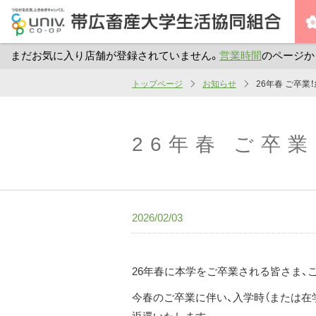
まだお気に入り店舗が登録されていません。
営業時間
のページか
メ
トップページ
お知らせ
26年春 ご卒
イ
ン
コ
26年春 ご卒
ン
テ
ン
ツ
2026/02/03
へ
ス
キ
26年春に本学をご卒業される皆さま、
ッ
今春のご卒業に伴い、入学時（または
プ