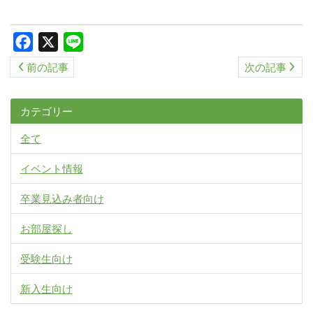
ス
キ
Facebook
X
Line
ッ
前の記事
次の記事
プ
カテゴリー
全て
イベント情報
卒業見込み者向け
お部屋探し
受験生向け
新入生向け