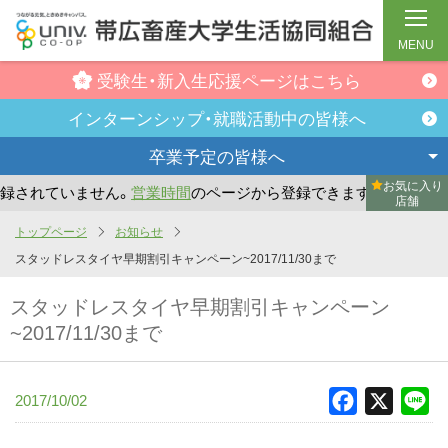
MENU
受験生・新入生
応援ページはこちら
インターンシップ・
就職活動中の皆様へ
卒業予定の
皆様へ
お気に入り
されていません。
営業時間
のページから登録できます。
まだ
店舗
メ
トップページ
お知らせ
イ
スタッドレスタイヤ早期割引キャンペーン~2017/11/30まで
ン
スタッドレスタイヤ早期割引キャンペーン
コ
~2017/11/30まで
ン
テ
ン
2017/10/02
Facebook
X
Li
ツ
へ