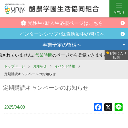
MENU
受験生・新入生
応援ページはこちら
インターンシップ・
就職活動中の皆様へ
卒業予定の
皆様へ
お気に入り
れていません。
営業時間
のページから登録できます。
まだお
店舗
メ
トップページ
お知らせ
イベント情報
イ
定期購読キャンペーンのお知らせ
ン
定期購読キャンペーンのお知らせ
コ
ン
テ
2025/04/08
Facebook
X
Li
ン
ツ
へ