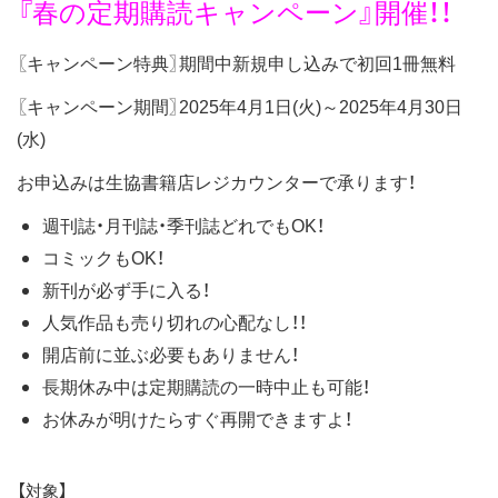
『春の定期購読キャンペーン』開催！！
ス
キ
〖キャンペーン特典〗期間中新規申し込みで初回1冊無料
ッ
〖キャンペーン期間〗2025年4月1日(火)～2025年4月30日
プ
(水)
お申込みは生協書籍店レジカウンターで承ります！
週刊誌・月刊誌・季刊誌どれでもOK！
コミックもOK！
新刊が必ず手に入る！
人気作品も売り切れの心配なし！！
開店前に並ぶ必要もありません！
長期休み中は定期購読の一時中止も可能！
お休みが明けたらすぐ再開できますよ！
【対象】