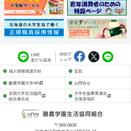
SNSで
LINE
シェア
友だち追加
個人情報保護方針
定款
酪農学園大学HP
お問合せ
全国大学生活協同
大学生協事業連合
組合連合会
北海道地区
〒069-0836