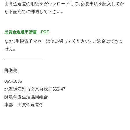
出資金返還の用紙をダウンロードして、必要事項を記入してか
ス
ら下記宛てに郵送して下さい。
キ
ッ
プ
出資金返還申請書 PDF
なお、生協電子マネーは使い切ってください。ご返金はできま
せん。
—————————-
郵送先
069-0836
北海道江別市文京台緑町569-47
酪農学園生活協同組合
本部 出資金返還係