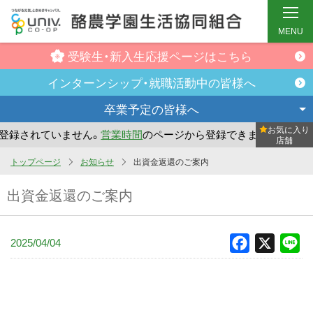
MENU
受験生・新入生
応援ページはこちら
インターンシップ・
就職活動中の皆様へ
卒業予定の
皆様へ
お気に入り
録されていません。
営業時間
のページから登録できます。
ま
店舗
メ
トップページ
お知らせ
出資金返還のご案内
イ
出資金返還のご案内
ン
コ
ン
2025/04/04
Facebook
X
Li
テ
ン
ツ
へ