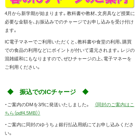
ス
4月から新学期が始まります。教科書や教材、文房具など授業に
キ
必要な金額を、お振込みでのチャージでお申し込みを受け付け
ッ
ます。
プ
IC電子マネーでご利用いただくと、教科書や食堂の利用、購買
での食品の利用などにポイントが付いて還元されます。レジの
混雑緩和にもなりますので、ぜひチャージの上、電子マネーを
ご利用ください。
◆ 振込でのICチャージ ◆
・ご案内のDMを3/9に発送いたしました。
（同封のご案内はこ
ちら（pdf4.5MB））
・ご案内に同封のゆうちょ銀行払込用紙にてお申し込みくださ
い。