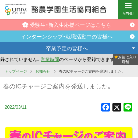
MENU
受験生・新入生
応援ページはこちら
インターンシップ・
就職活動中の皆様へ
卒業予定の
皆様へ
お気に入り
されていません。
営業時間
のページから登録できます。
まだ
店舗
メ
トップページ
お知らせ
春のICチャージご案内を発送しました。
イ
春のICチャージご案内を発送しました。
ン
コ
ン
2022/03/11
Facebook
X
Li
テ
ン
ツ
へ