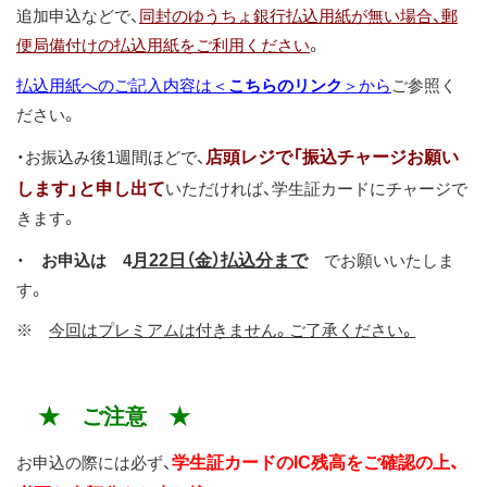
追加申込などで、
同封のゆうちょ銀行払込用紙が無い場合、郵
便局備付けの払込用紙をご利用ください
。
払込用紙へのご記入内容は＜
こちらのリンク
＞から
ご参照く
ださい。
店頭レジで「振込チャージお願い
・お振込み後1週間ほどで、
します」と申し出て
いただければ、学生証カードにチャージで
きます。
月22日（金）払込分まで
・
お申込は 4
でお願いいたしま
す。
※
今回はプレミアムは付きません。ご了承ください。
★ ご注意 ★
学生証カードのIC残高をご確認の上、
お申込の際には必ず、