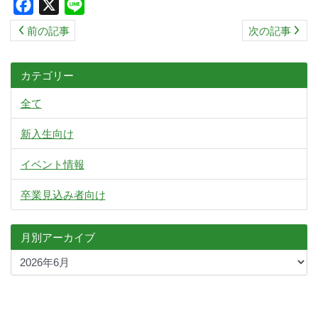
Facebook
X
Line
ス
前の記事
次の記事
キ
ッ
プ
カテゴリー
全て
新入生向け
イベント情報
卒業見込み者向け
月別アーカイブ