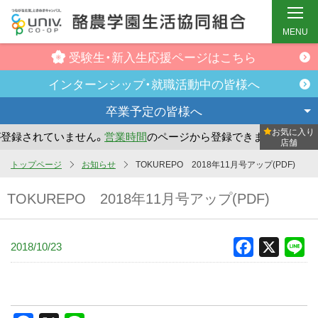
MENU
受験生・新入生
応援ページはこちら
インターンシップ・
就職活動中の皆様へ
卒業予定の
皆様へ
お気に入り
録されていません。
営業時間
のページから登録できます。
ま
店舗
メ
トップページ
お知らせ
TOKUREPO 2018年11月号アップ(PDF)
イ
TOKUREPO 2018年11月号アップ(PDF)
ン
コ
ン
2018/10/23
Facebook
X
Li
テ
ン
ツ
へ