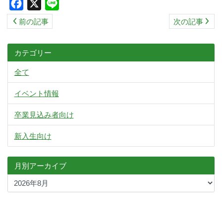
Facebook
X
Line
ス
前の記事
次の記事
キ
ッ
プ
カテゴリー
全て
イベント情報
卒業見込み者向け
新入生向け
月別アーカイブ