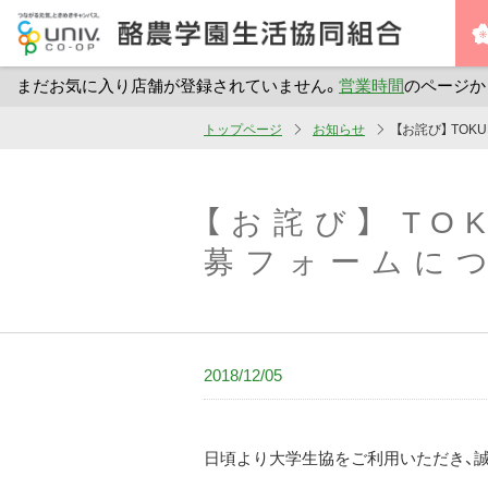
まだお気に入り店舗が登録されていません。
営業時間
のページか
メ
トップページ
お知らせ
【お詫び】 TO
イ
ン
コ
【お詫び】 TO
ン
募フォームに
テ
ン
ツ
へ
2018/12/05
ス
キ
ッ
日頃より大学生協をご利用いただき、
プ