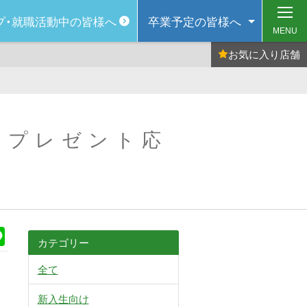
プ・
就職活動中の皆様へ
卒業予定の
皆様へ
MENU
お気に入り
店舗
号 プレゼント応
k
Line
カテゴリー
全て
新入生向け