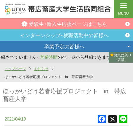
MENU
受験生・新入生
応援ページはこちら
インターンシップ・
就職活動中の皆様へ
卒業予定の
皆様へ
お気に入り
されていません。
営業時間
のページから登録できます。
まだ
店舗
メ
トップページ
お知らせ
イ
ほっかいどう若者応援プロジェクト in 帯広畜産大学
ン
ほっかいどう若者応援プロジェクト in 帯広
コ
畜産大学
ン
テ
ン
2021/04/19
Facebook
X
Li
ツ
へ