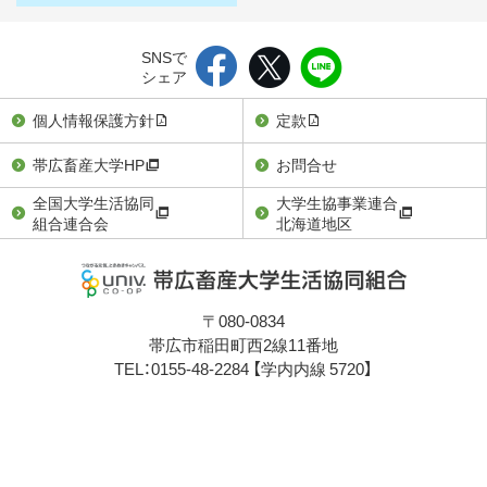
SNSで
シェア
個人情報保護方針
定款
帯広畜産大学HP
お問合せ
全国大学生活協同
大学生協事業連合
組合連合会
北海道地区
〒080-0834
帯広市稲田町西2線11番地
TEL：0155-48-2284
【学内内線 5720】
メールアドレス：info@chikudaicoop.jp