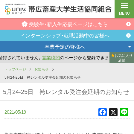
MENU
受験生・新入生
応援ページはこちら
インターンシップ・
就職活動中の皆様へ
卒業予定の
皆様へ
お気に入り
録されていません。
営業時間
のページから登録できます。
ま
店舗
メ
トップページ
お知らせ
イ
5月24-25日 袴レンタル受注会延期のお知らせ
ン
5月24-25日 袴レンタル受注会延期のお知らせ
コ
ン
テ
2021/05/19
Facebook
X
Li
ン
ツ
へ