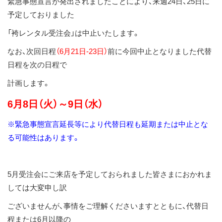
緊急事態宣言が発出されましたことにより、来週24日、25日に
ス
予定しておりました
キ
「袴レンタル受注会」は中止いたします。
ッ
プ
なお、次回日程
（6月21日-23日）
前に今回中止となりました代替
日程を次の日程で
計画します。
6月8日（火）～9日（水）
※緊急事態宣言延長等により代替日程も延期または中止とな
る可能性はあります。
5月受注会にご来店を予定しておられました皆さまにおかれま
しては大変申し訳
ございませんが、事情をご理解くださいますとともに、代替日
程または6月以降の