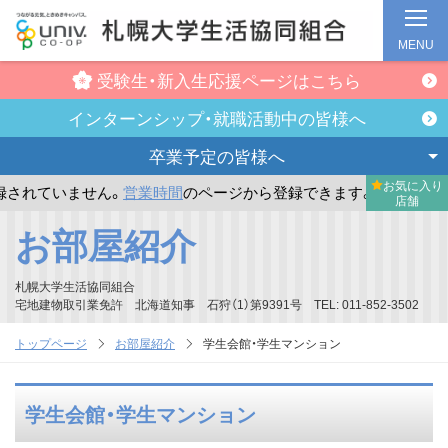
MENU
受験生・新入生
応援ページはこちら
インターンシップ・
就職活動中の皆様へ
卒業予定の
皆様へ
お気に入り
れていません。
営業時間
のページから登録できます。
まだお
店舗
メ
お部屋紹介
イ
ン
札幌大学生活協同組合
コ
宅地建物取引業免許 北海道知事 石狩（1）第9391号 TEL: 011-852-3502
ン
トップページ
お部屋紹介
学生会館・学生マンション
テ
ン
学生会館・学生マンション
ツ
へ