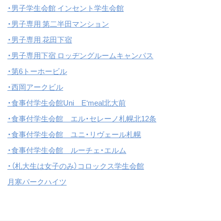
・男子学生会館 インセント学生会館
・男子専用 第二半田マンション
・男子専用 花田下宿
・男子専用下宿 ロッヂングルームキャンパス
・第6トーホービル
・西岡アークビル
・食事付学生会館Uni E‘meal北大前
・食事付学生会館 エル・セレーノ札幌北12条
・食事付学生会館 ユニ・リヴェール札幌
・食事付学生会館 ルーチェ・エルム
・（札大生は女子のみ）コロックス学生会館
月寒パークハイツ