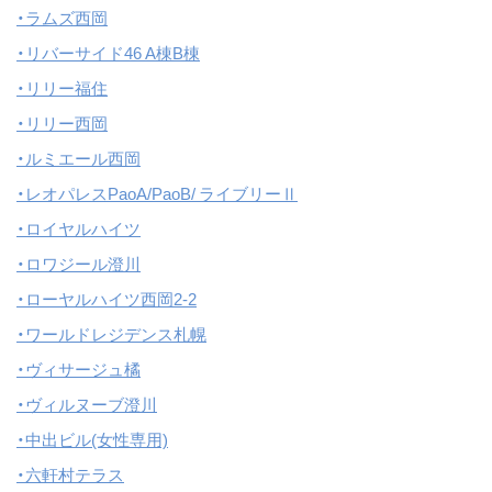
・ラムズ西岡
・リバーサイド46 A棟B棟
・リリー福住
・リリー西岡
・ルミエール西岡
・レオパレスPaoA/PaoB/ ライブリーⅡ
・ロイヤルハイツ
・ロワジール澄川
・ローヤルハイツ西岡2-2
・ワールドレジデンス札幌
・ヴィサージュ橘
・ヴィルヌーブ澄川
・中出ビル(女性専用)
・六軒村テラス