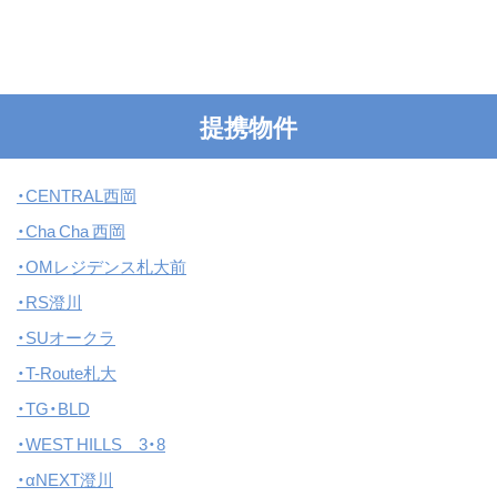
ス
キ
ッ
プ
提携物件
・CENTRAL西岡
・Cha Cha 西岡
・OMレジデンス札大前
・RS澄川
・SUオークラ
・T-Route札大
・TG・BLD
・WEST HILLS 3・8
・αNEXT澄川