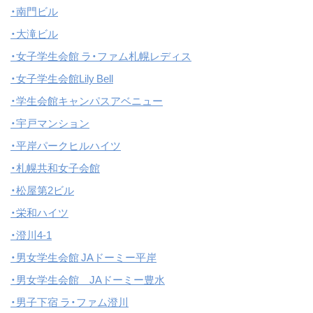
・南門ビル
・大滝ビル
・女子学生会館 ラ・ファム札幌レディス
・女子学生会館Lily Bell
・学生会館キャンパスアベニュー
・宇戸マンション
・平岸パークヒルハイツ
・札幌共和女子会館
・松屋第2ビル
・栄和ハイツ
・澄川4-1
・男女学生会館 JAドーミー平岸
・男女学生会館 JAドーミー豊水
・男子下宿 ラ・ファム澄川