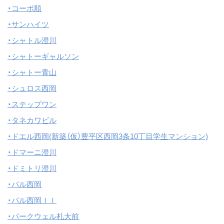
・コーポ順
・サンハイツ
・シャトル澄川
・シャトーギャルソン
・シャトー青山
・シュロス西岡
・ステップワン
・タネカワビル
・ドエル西岡(新築（仮）豊平区西岡3条10丁目学生マンション)
・ドマーニ澄川
・ドミトリ澄川
・パル西岡
・パル西岡ＩＩ
・パークウェル札大前