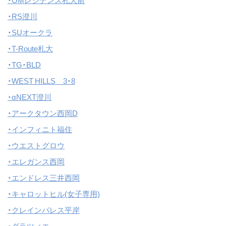
・OMレジデンス札大前
・RS澄川
・SUオークラ
・T-Route札大
・TG・BLD
・WEST HILLS 3・8
・αNEXT澄川
・アークタウン西岡D
・インフィニト福住
・ウエストグロウ
・エレガンス西岡
・エンドレス三井西岡
・キャロットヒル(女子専用)
・クレインパレス平岸