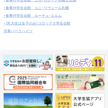
・食事付学生会館 エル・セレーノ札幌北12条
・食事付学生会館 ユニ・リヴェール札幌
・食事付学生会館 ルーチェ・エルム
・（札大生は女子のみ）コロックス学生会館
月寒パークハイツ