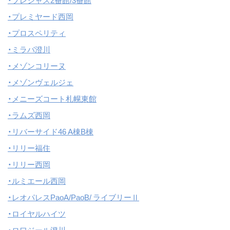
・プレシャス2番館/3番館
・プレミヤード西岡
・プロスペリティ
・ミラバ澄川
・メゾンコリーヌ
・メゾンヴェルジェ
・メニーズコート札幌東館
・ラムズ西岡
・リバーサイド46 A棟B棟
・リリー福住
・リリー西岡
・ルミエール西岡
・レオパレスPaoA/PaoB/ ライブリーⅡ
・ロイヤルハイツ