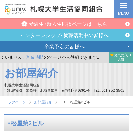
MENU
受験生・新入生
応援ページはこちら
インターンシップ・
就職活動中の皆様へ
卒業予定の
皆様へ
お気に入り
ません。
営業時間
のページから登録できます。
まだお気に入
店舗
メ
お部屋紹介
イ
ン
札幌大学生活協同組合
コ
宅地建物取引業免許 北海道知事 石狩（1）第9391号 TEL: 011-852-3502
ン
トップページ
お部屋紹介
・松屋第2ビル
テ
ン
・松屋第2ビル
ツ
へ