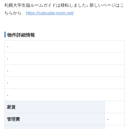
札幌大学生協ルームガイドは移転しました。新しいページはこ
ス
ちらから
https://satsudai-room.net/
キ
ッ
プ
物件詳細情報
-
-
-
-
-
家賃
管理費
-