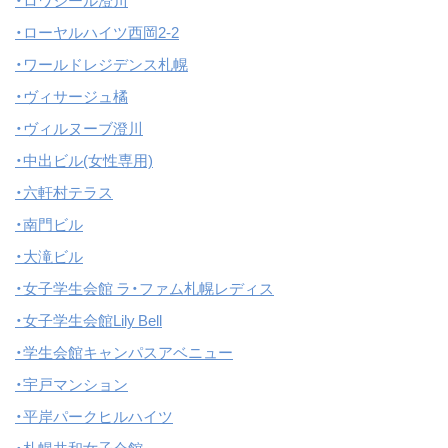
・ロワジール澄川
・ローヤルハイツ西岡2-2
・ワールドレジデンス札幌
・ヴィサージュ橘
・ヴィルヌーブ澄川
・中出ビル(女性専用)
・六軒村テラス
・南門ビル
・大滝ビル
・女子学生会館 ラ・ファム札幌レディス
・女子学生会館Lily Bell
・学生会館キャンパスアベニュー
・宇戸マンション
・平岸パークヒルハイツ