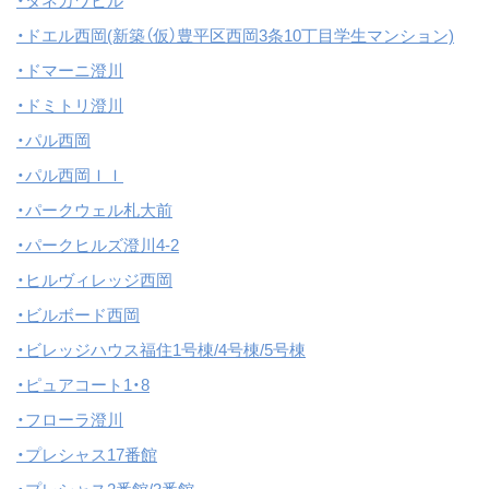
・タネカワビル
・ドエル西岡(新築（仮）豊平区西岡3条10丁目学生マンション)
・ドマーニ澄川
・ドミトリ澄川
・パル西岡
・パル西岡ＩＩ
・パークウェル札大前
・パークヒルズ澄川4-2
・ヒルヴィレッジ西岡
・ビルボード西岡
・ビレッジハウス福住1号棟/4号棟/5号棟
・ピュアコート1・8
・フローラ澄川
・プレシャス17番館