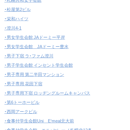
・札幌共和女子会館
・松屋第2ビル
・栄和ハイツ
・澄川4-1
・男女学生会館 JAドーミー平岸
・男女学生会館 JAドーミー豊水
・男子下宿 ラ・ファム澄川
・男子学生会館 インセント学生会館
・男子専用 第二半田マンション
・男子専用 花田下宿
・男子専用下宿 ロッヂングルームキャンパス
・第6トーホービル
・西岡アークビル
・食事付学生会館Uni E‘meal北大前