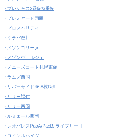
・プレシャス2番館/3番館
・プレミヤード西岡
・プロスペリティ
・ミラバ澄川
・メゾンコリーヌ
・メゾンヴェルジェ
・メニーズコート札幌東館
・ラムズ西岡
・リバーサイド46 A棟B棟
・リリー福住
・リリー西岡
・ルミエール西岡
・レオパレスPaoA/PaoB/ ライブリーⅡ
・ロイヤルハイツ