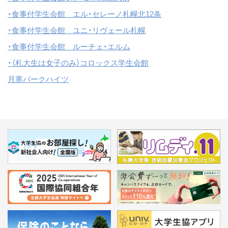
・食事付学生会館 エル・セレーノ札幌北12条
・食事付学生会館 ユニ・リヴェール札幌
・食事付学生会館 ルーチェ・エルム
・（札大生は女子のみ）コロックス学生会館
月寒パークハイツ