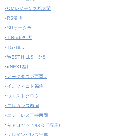
・OMレジデンス札大前
・RS澄川
・SUオークラ
・T-Route札大
・TG・BLD
・WEST HILLS 3・8
・αNEXT澄川
・アークタウン西岡D
・インフィニト福住
・ウエストグロウ
・エレガンス西岡
・エンドレス三井西岡
・キャロットヒル(女子専用)
・クレインパレス平岸