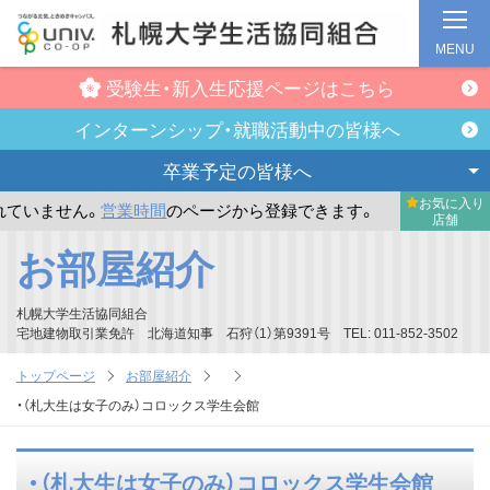
MENU
受験生・新入生
応援ページはこちら
インターンシップ・
就職活動中の皆様へ
卒業予定の
皆様へ
お気に入り
ません。
営業時間
のページから登録できます。
まだお気に入
店舗
メ
お部屋紹介
イ
ン
札幌大学生活協同組合
コ
宅地建物取引業免許 北海道知事 石狩（1）第9391号 TEL: 011-852-3502
ン
トップページ
お部屋紹介
テ
・（札大生は女子のみ）コロックス学生会館
ン
ツ
・（札大生は女子のみ）コロックス学生会館
へ