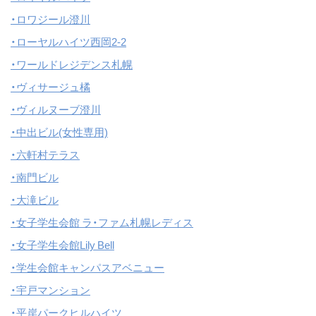
・ロワジール澄川
・ローヤルハイツ西岡2-2
・ワールドレジデンス札幌
・ヴィサージュ橘
・ヴィルヌーブ澄川
・中出ビル(女性専用)
・六軒村テラス
・南門ビル
・大滝ビル
・女子学生会館 ラ・ファム札幌レディス
・女子学生会館Lily Bell
・学生会館キャンパスアベニュー
・宇戸マンション
・平岸パークヒルハイツ