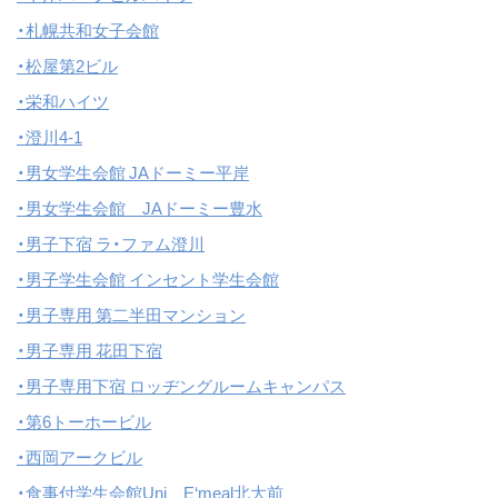
・札幌共和女子会館
・松屋第2ビル
・栄和ハイツ
・澄川4-1
・男女学生会館 JAドーミー平岸
・男女学生会館 JAドーミー豊水
・男子下宿 ラ・ファム澄川
・男子学生会館 インセント学生会館
・男子専用 第二半田マンション
・男子専用 花田下宿
・男子専用下宿 ロッヂングルームキャンパス
・第6トーホービル
・西岡アークビル
・食事付学生会館Uni E‘meal北大前