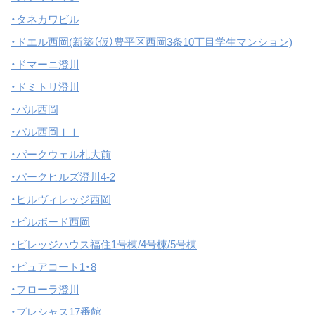
・タネカワビル
・ドエル西岡(新築（仮）豊平区西岡3条10丁目学生マンション)
・ドマーニ澄川
・ドミトリ澄川
・パル西岡
・パル西岡ＩＩ
・パークウェル札大前
・パークヒルズ澄川4-2
・ヒルヴィレッジ西岡
・ビルボード西岡
・ビレッジハウス福住1号棟/4号棟/5号棟
・ピュアコート1・8
・フローラ澄川
・プレシャス17番館