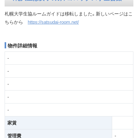
ス
札幌大学生協ルームガイドは移転しました。新しいページはこ
キ
ちらから
https://satsudai-room.net/
ッ
プ
物件詳細情報
-
-
-
-
-
家賃
管理費
-