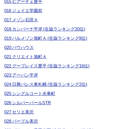
015 ピアーチェ豊平
016 ジュイエ学園前
017 メゾン石田Ａ
018 カンパーナ平岸 (生協ランキング20位)
019 パルメゾン旭町Ａ (生協ランキング8位)
020 バウハウス
021 クリエイト旭町Ａ
022 グープレイス豊平 (生協ランキング16位)
023 アーバン平岸
024 日興パレス東札幌 (生協ランキング2位)
025 シングルコート水車町
026 シルバーパールSTR
027 セリエ美沢
028 パープル美沢