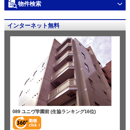
物件検索
ス
キ
ッ
インターネット無料
プ
089 ユニヴ学園前 (生協ランキング16位)