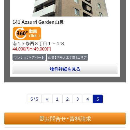
141 Azzurri Garden山鼻
南１７条西８丁目１－１８
44,000円〜49,000円
マンション・アパート
山鼻【学園大工学部】エリア
物件詳細を見る
5 / 5
«
1
2
3
4
5
お問合せ・資料請求