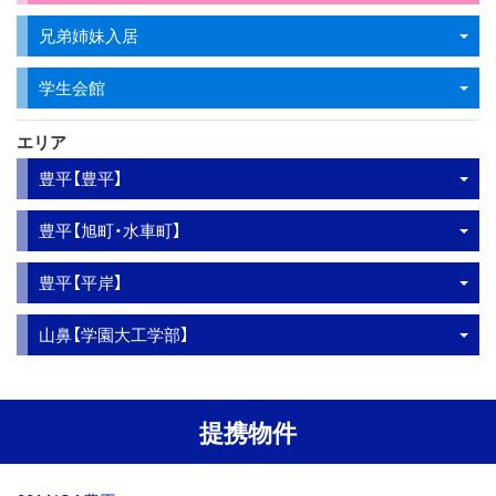
兄弟姉妹入居
学生会館
エリア
豊平【豊平】
豊平【旭町・水車町】
豊平【平岸】
山鼻【学園大工学部】
提携物件