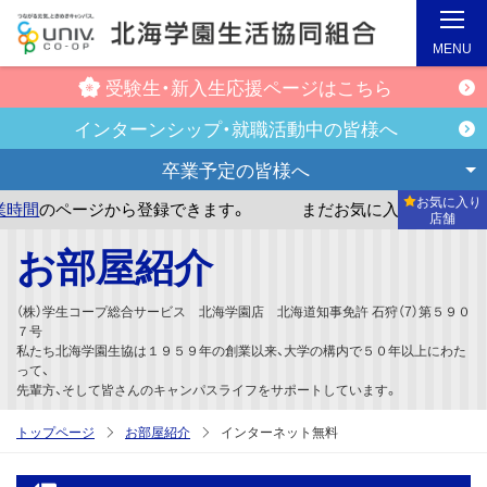
MENU
受験生・新入生
応援ページはこちら
インターンシップ・
就職活動中の皆様へ
卒業予定の
皆様へ
お気に入り
から登録できます。
まだお気に入り店舗が登録されていませ
店舗
メ
お部屋紹介
イ
ン
（株）学生コープ総合サービス 北海学園店 北海道知事免許 石狩（7）第５９０
コ
７号
私たち北海学園生協は１９５９年の創業以来、大学の構内で５０年以上にわた
ン
って、
テ
先輩方、そして皆さんのキャンパスライフをサポートしています。
ン
トップページ
お部屋紹介
インターネット無料
ツ
へ