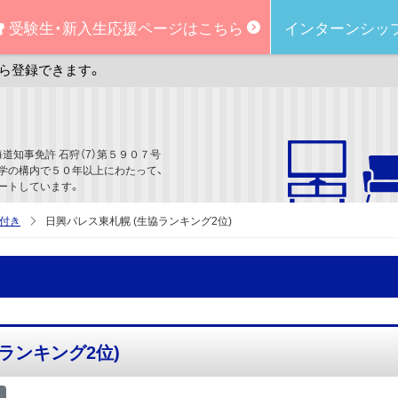
受験生・新入生
応援ページはこちら
インターンシッ
ら登録できます。
道知事免許 石狩（7）第５９０７号
学の構内で５０年以上にわたって、
ートしています。
付き
日興パレス東札幌 (生協ランキング2位)
協ランキング2位)