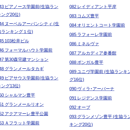
043 ピアノース学園前(生協ラン
082 レイディアント平岸
キング20位)
083 コムズ豊平
044 ヌーベルアーバンシティ (生
084 オリエントコート学園前
協ランキング１位)
085 ラフォーレ学園前
45 103松井ビル
086 ミネルヴァ
046 フォーマルハウト学園前
087 アルカディア参番館
047 第30森宅建マンション
088 ポンガル豊平
048 グランメールタカギ
089 ユニヴ学園前 (生協ランキ
049 ピアサウス学園前(生協ラン
グ16位)
キング13位)
090 ヴィラ・アーバーナ
050 シャルマン豊平
091 レジデンス学園前
051 グランメールリオン
092 オーブ
052 アクアマーレ豊平公園
093 グランメゾン豊平 (生協ラ
053 Ａフラット学園前
キング20位)