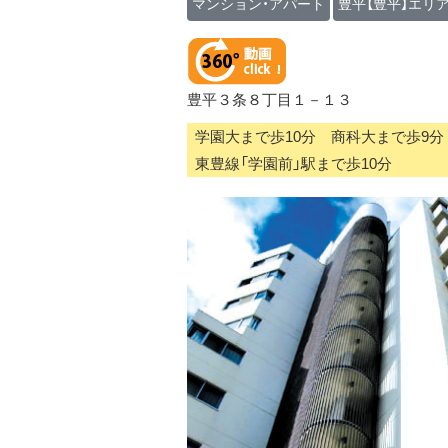
マンション・アパート
豊平【豊平】エリ
豊平３条８丁目１－１３
学園大まで歩10分 商科大まで歩9分
東豊線「学園前」駅まで歩10分