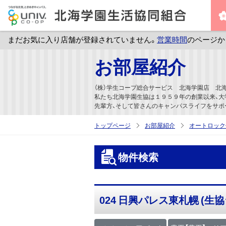
まだお気に入り店舗が登録されていません。
営業時間
のページか
メ
お部屋紹介
イ
ン
（株）学生コープ総合サービス 北海学園店 北海
コ
私たち北海学園生協は１９５９年の創業以来、大
先輩方、そして皆さんのキャンパスライフをサポ
ン
テ
トップページ
お部屋紹介
オートロック
ン
ツ
物件検索
へ
ス
キ
024 日興パレス東札幌 (生
ッ
プ