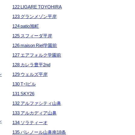
122 LIGARE TOYOHIRA
123 グランメゾン平岸
124 patio旭町
125 スフィーダ平岸
126 maison Riel学園前
127 エアフォルク学園前
128 カレラ豊平2nd
ン
129 ウェルズ平岸
130 T・Iビル
131 SKY26
132 アルファシティ山鼻
133 アルカディア山鼻
ン
134 ソラティーオ
135 パレノール山鼻南18条