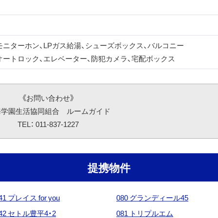
 モニターホン、LPガス給湯、シューズボックス、バルコニー
 オートロック、エレベーター、防犯カメラ、宅配ボックス
《お問い合わせ》
海学園生活協同組合 ルームガイド
TEL： 011-837-1227
提携物件
41 プレイス for you
080 グランディール45
42 セトル豊平4・2
081 トリプルエム