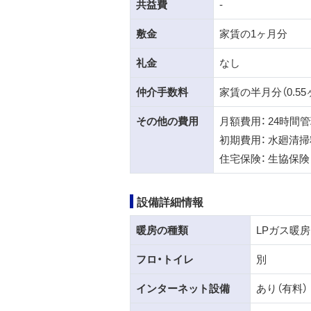
共益費
-
敷金
家賃の1ヶ月分
礼金
なし
仲介手数料
家賃の半月分（0.55
その他の費用
月額費用： 24時間管
初期費用： 水廻清掃料
住宅保険： 生協保
設備詳細情報
暖房の種類
LPガス暖房
フロ・トイレ
別
インターネット設備
あり（有料）