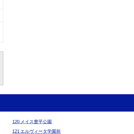
120 メイス豊平公園
121 エルヴィータ学園前