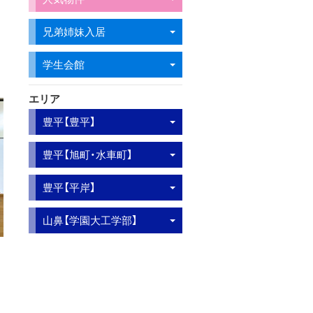
兄弟姉妹入居
学生会館
エリア
豊平【豊平】
豊平【旭町・水車町】
豊平【平岸】
山鼻【学園大工学部】