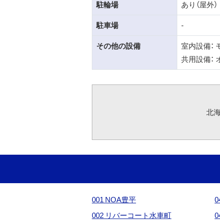
駐輪場
あり（屋外）
駐車場
-
その他の設備
室内設備：
共用設備：
北
001 NOA豊平
0
002 リバーコート水車町
0