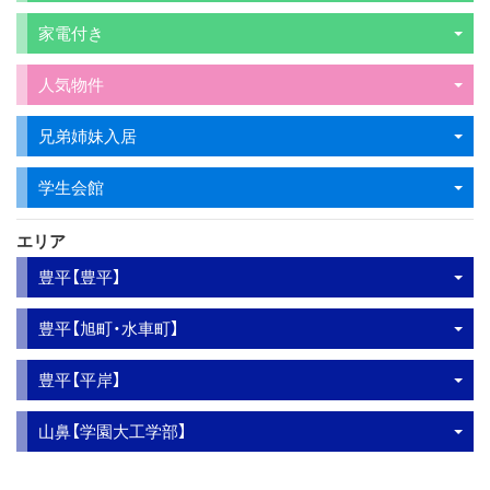
家電付き
人気物件
兄弟姉妹入居
学生会館
エリア
豊平【豊平】
豊平【旭町・水車町】
豊平【平岸】
山鼻【学園大工学部】