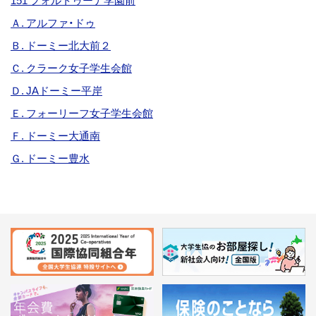
151 フォルトゥーナ学園前
Ａ. アルファ・ドゥ
Ｂ. ドーミー北大前２
Ｃ. クラーク女子学生会館
Ｄ. JAドーミー平岸
Ｅ. フォーリーフ女子学生会館
Ｆ. ドーミー大通南
Ｇ. ドーミー豊水