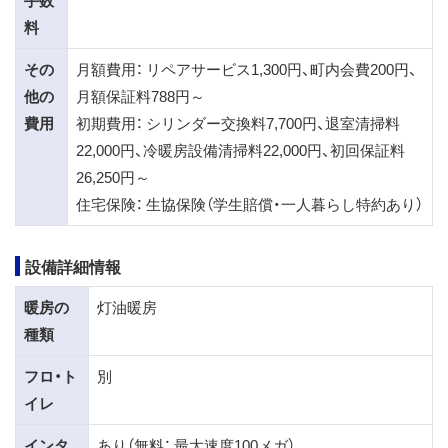
手数
料
その
月額費用： リペアサービス1,300円、町内会費200円、
他の
月額保証料788円～
費用
初期費用： シリンダー交換料7,700円、退室清掃料
22,000円、冷暖房設備清掃料22,000円、初回保証料
26,250円～
住宅保険： 生協保険（学生賠償・一人暮らし特約あり）
設備詳細情報
暖房の
灯油暖房
種類
フロ・ト
別
イレ
インタ
あり（無料： 最大速度100メガ）