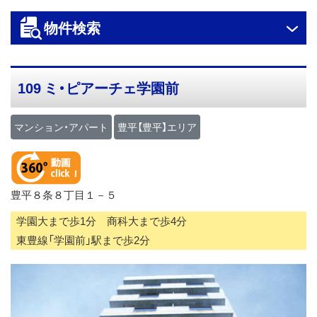
ス
物件検索
キ
ッ
プ
109 ミ・ピアーチェ学園前
マンション・アパート
豊平【豊平】エリア
豊平８条８丁目１－５
学園大まで歩1分 商科大まで歩4分
東豊線「学園前」駅まで歩2分