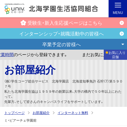
MENU
受験生・新入生
応援ページはこちら
インターンシップ・
就職活動中の皆様へ
卒業予定の
皆様へ
お気に入り
ージから登録できます。
まだお気に入り店舗が登録されてい
店舗
メ
お部屋紹介
イ
ン
（株）学生コープ総合サービス 北海学園店 北海道知事免許 石狩（7）第５９０
コ
７号
私たち北海学園生協は１９５９年の創業以来、大学の構内で５０年以上にわた
ン
って、
テ
先輩方、そして皆さんのキャンパスライフをサポートしています。
ン
トップページ
お部屋紹介
インターネット無料
ツ
ミ・ピアーチェ学園前
へ