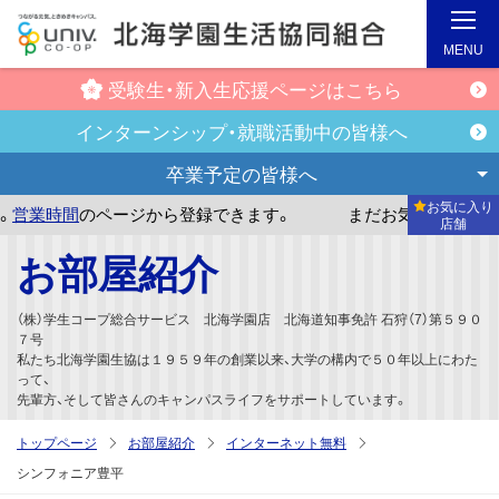
MENU
受験生・新入生
応援ページはこちら
インターンシップ・
就職活動中の皆様へ
卒業予定の
皆様へ
お気に入り
のページから登録できます。
まだお気に入り店舗が登録され
店舗
メ
お部屋紹介
イ
ン
（株）学生コープ総合サービス 北海学園店 北海道知事免許 石狩（7）第５９０
コ
７号
私たち北海学園生協は１９５９年の創業以来、大学の構内で５０年以上にわた
ン
って、
テ
先輩方、そして皆さんのキャンパスライフをサポートしています。
ン
トップページ
お部屋紹介
インターネット無料
ツ
シンフォニア豊平
へ