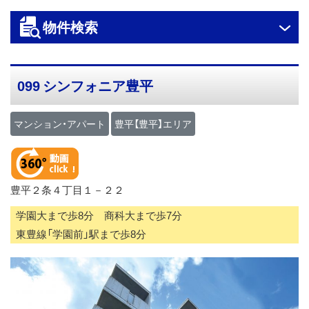
ス
物件検索
キ
ッ
プ
099 シンフォニア豊平
マンション・アパート
豊平【豊平】エリア
豊平２条４丁目１－２２
学園大まで歩8分 商科大まで歩7分
東豊線「学園前」駅まで歩8分