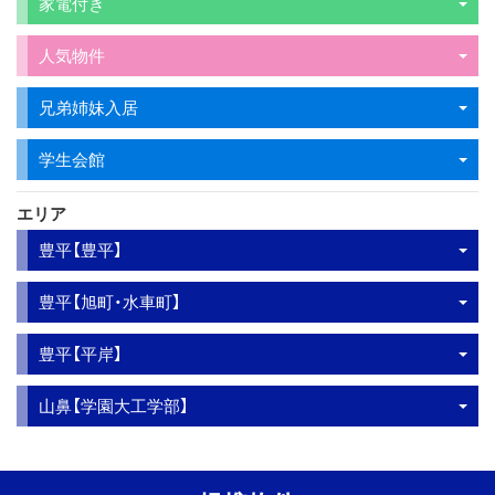
家電付き
人気物件
兄弟姉妹入居
学生会館
エリア
豊平【豊平】
豊平【旭町・水車町】
豊平【平岸】
山鼻【学園大工学部】