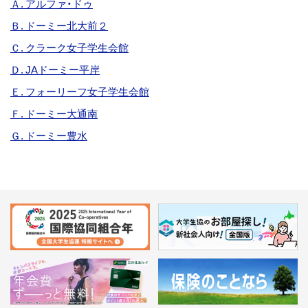
Ａ. アルファ・ドゥ
Ｂ. ドーミー北大前２
Ｃ. クラーク女子学生会館
Ｄ. JAドーミー平岸
Ｅ. フォーリーフ女子学生会館
Ｆ. ドーミー大通南
Ｇ. ドーミー豊水