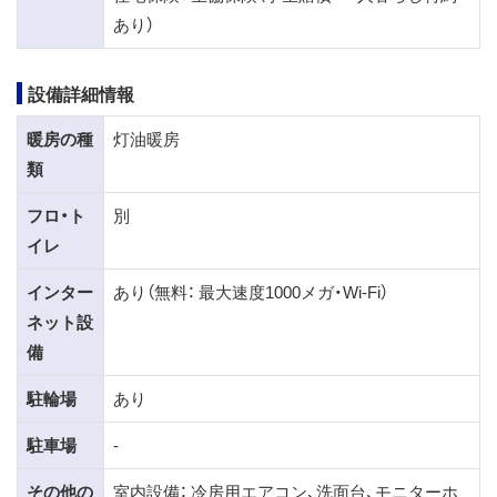
あり）
設備詳細情報
暖房の種
灯油暖房
類
フロ・ト
別
イレ
インター
あり（無料： 最大速度1000メガ・Wi-Fi）
ネット設
備
駐輪場
あり
駐車場
-
その他の
室内設備： 冷房用エアコン、洗面台、モニターホ