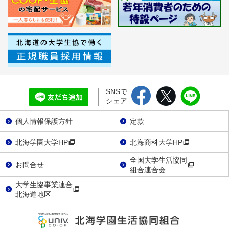
SNSで
シェア
個人情報保護方針
定款
北海学園大学HP
北海商科大学HP
全国大学生活協同
お問合せ
組合連合会
大学生協事業連合
北海道地区