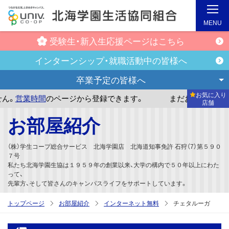
MENU
受験生・新入生
応援ページはこちら
インターンシップ・
就職活動中の皆様へ
卒業予定の
皆様へ
お気に入り
時間
のページから登録できます。
まだお気に入り店舗が登録
店舗
メ
お部屋紹介
イ
ン
（株）学生コープ総合サービス 北海学園店 北海道知事免許 石狩（7）第５９０
コ
７号
私たち北海学園生協は１９５９年の創業以来、大学の構内で５０年以上にわた
ン
って、
テ
先輩方、そして皆さんのキャンパスライフをサポートしています。
ン
トップページ
お部屋紹介
インターネット無料
チェタルーガ
ツ
へ