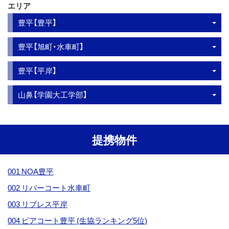
エリア
豊平【豊平】
豊平【旭町・水車町】
豊平【平岸】
山鼻【学園大工学部】
提携物件
001 NOA豊平
002 リバーコート水車町
003 リブレス平岸
004 ピアコート豊平 (生協ランキング5位)