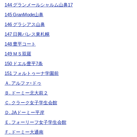
144 グランメールシャルム山鼻17
145 GranMode山鼻
146 グラシアス山鼻
147 日興パレス東札幌
148 豊平コート
149 ＭＳ双羅
150 ドエル豊平7条
151 フォルトゥーナ学園前
Ａ. アルファ・ドゥ
Ｂ. ドーミー北大前２
Ｃ. クラーク女子学生会館
Ｄ. JAドーミー平岸
Ｅ. フォーリーフ女子学生会館
Ｆ. ドーミー大通南