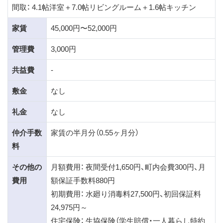
間取： 4.1帖洋室＋7.0帖リビングルーム＋1.6帖キッチン
家賃
45,000円〜52,000円
管理費
3,000円
共益費
-
敷金
なし
礼金
なし
仲介手数
家賃の半月分（0.55ヶ月分）
料
その他の
月額費用： 夜間受付1,650円、町内会費300円、月
費用
額保証手数料880円
初期費用： 水廻り消毒料27,500円、初回保証料
24,975円～
住宅保険： 生協保険（学生賠償・一人暮らし特約