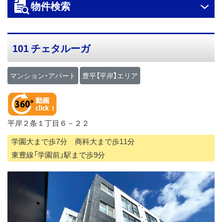
物件検索
ス
キ
ッ
101 チェタルーガ
プ
マンション・アパート
豊平【平岸】エリア
平岸２条１丁目６－２２
学園大まで歩7分 商科大まで歩11分
東豊線「学園前」駅まで歩9分