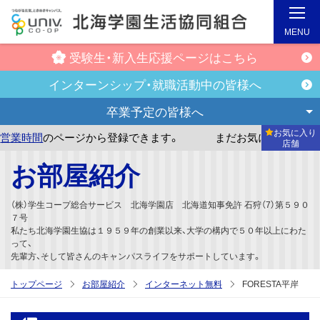
MENU
受験生・新入生
応援ページはこちら
インターンシップ・
就職活動中の皆様へ
卒業予定の
皆様へ
お気に入り
のページから登録できます。
まだお気に入り店舗が登録され
店舗
メ
お部屋紹介
イ
ン
（株）学生コープ総合サービス 北海学園店 北海道知事免許 石狩（7）第５９０
コ
７号
私たち北海学園生協は１９５９年の創業以来、大学の構内で５０年以上にわた
ン
って、
テ
先輩方、そして皆さんのキャンパスライフをサポートしています。
ン
トップページ
お部屋紹介
インターネット無料
FORESTA平岸
ツ
へ