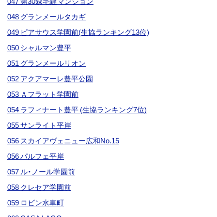
047 第30森宅建マンション
048 グランメールタカギ
049 ピアサウス学園前(生協ランキング13位)
050 シャルマン豊平
051 グランメールリオン
052 アクアマーレ豊平公園
053 Ａフラット学園前
054 ラフィナート豊平 (生協ランキング7位)
055 サンライト平岸
056 スカイアヴェニュー広和No.15
056 パルフェ平岸
057 ル・ノール学園前
058 クレセア学園前
059 ロビン水車町