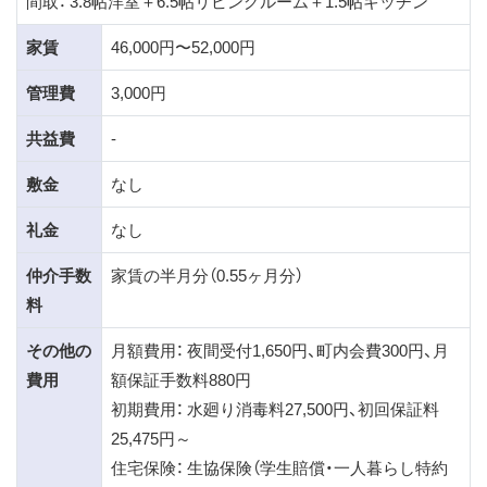
間取： 3.8帖洋室＋6.5帖リビングルーム＋1.5帖キッチン
家賃
46,000円〜52,000円
管理費
3,000円
共益費
-
敷金
なし
礼金
なし
仲介手数
家賃の半月分（0.55ヶ月分）
料
その他の
月額費用： 夜間受付1,650円、町内会費300円、月
費用
額保証手数料880円
初期費用： 水廻り消毒料27,500円、初回保証料
25,475円～
住宅保険： 生協保険（学生賠償・一人暮らし特約