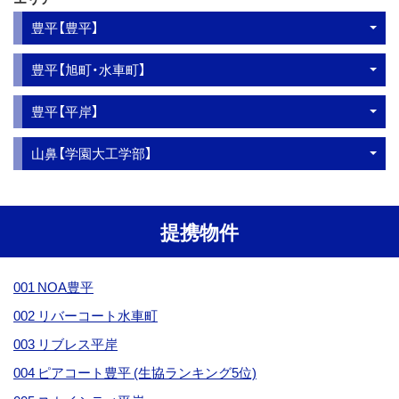
豊平【豊平】
豊平【旭町・水車町】
豊平【平岸】
山鼻【学園大工学部】
提携物件
001 NOA豊平
002 リバーコート水車町
003 リブレス平岸
004 ピアコート豊平 (生協ランキング5位)