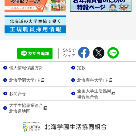
SNSで
シェア
個人情報保護方針
定款
北海学園大学HP
北海商科大学HP
全国大学生活協同
お問合せ
組合連合会
大学生協事業連合
北海道地区