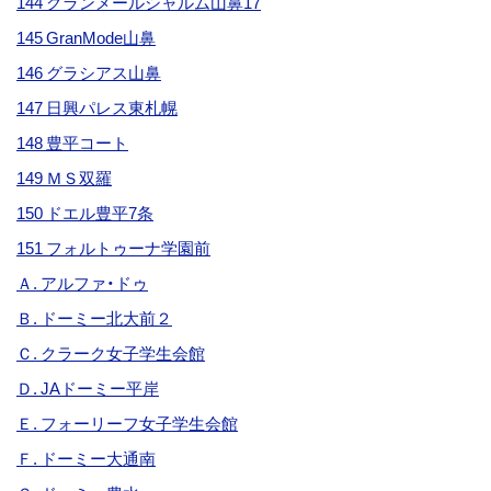
144 グランメールシャルム山鼻17
145 GranMode山鼻
146 グラシアス山鼻
147 日興パレス東札幌
148 豊平コート
149 ＭＳ双羅
150 ドエル豊平7条
151 フォルトゥーナ学園前
Ａ. アルファ・ドゥ
Ｂ. ドーミー北大前２
Ｃ. クラーク女子学生会館
Ｄ. JAドーミー平岸
Ｅ. フォーリーフ女子学生会館
Ｆ. ドーミー大通南