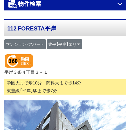
物件検索
ス
キ
ッ
112 FORESTA平岸
プ
マンション・アパート
豊平【平岸】エリア
平岸３条４丁目３－１
学園大まで歩10分 商科大まで歩14分
東豊線「平岸」駅まで歩7分