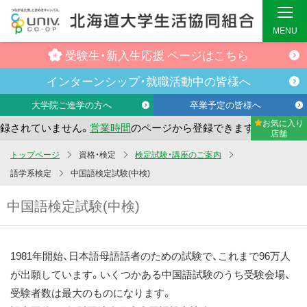
MENU
受験生・
新入生応援
ページはこちら
インターンシップ・
就職活動中の
皆様へ
大学院ご進学の方へ
卒業予定の皆様へ
お気に入り
れていません。
営業時間
のページから登録できます。
まだお
店舗
メ
トップページ
資格・検定
検定試験・講座のご案内
イ
語学系検定
中国語検定試験(中検)
ン
中国語検定試験(中検)
コ
ン
テ
1981年開始、日本語母語話者のための試験で、これまで96万人
ン
が出願しています。いくつかある中国語試験のうち受験会場、
ツ
受験者数は最大のものになります。
へ