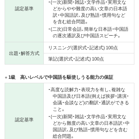
・(一次)新聞・雑誌・文学作品・実用文な
認定基準
どからやや難度の高い文章の日本語
訳・中国語訳、及び熟語・慣用句など
を含む総合問題。
・(二次)日常会話、簡単な日本語・中国語
の逐次通訳及び中国語スピーチ。
リスニング(選択式・記述式) 100点
出題・解答方式
筆記(選択式・記述式) 100点
1級 高いレベルで中国語を駆使しうる能力の保証
・高度な読解力・表現力を有し、複雑な
中国語及び日本語(例えば挨拶・講演・
会議・会談など)の翻訳・通訳ができる
こと。
・(一次)新聞・雑誌・文学作品・実用文な
認定基準
どから難度の高い文章の日本語訳・中
国語訳、及び熟語・慣用句などを含む
総合問題。