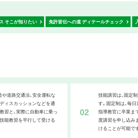
ス そこが知りたい
免許皆伝への道 ディテールチェック
造や道路交通法、安全運転な
技能講習は、固定
ディスカッションなどを通
す。固定制は、毎
02
教習と、実際に自動車に乗っ
指導教官に卒業ま
技能教習を平行して受ける
度講習を申し込み
けることが可能で