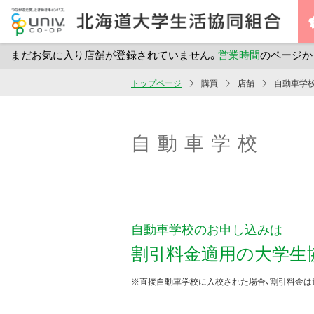
まだお気に入り店舗が登録されていません。
営業時間
のページか
メ
トップページ
購買
店舗
自動車学
イ
ン
コ
自動車学校
ン
テ
ン
ツ
自動車学校のお申し込みは
へ
ス
割引料金適用の大学生
キ
※直接自動車学校に入校された場合、割引料金は
ッ
プ