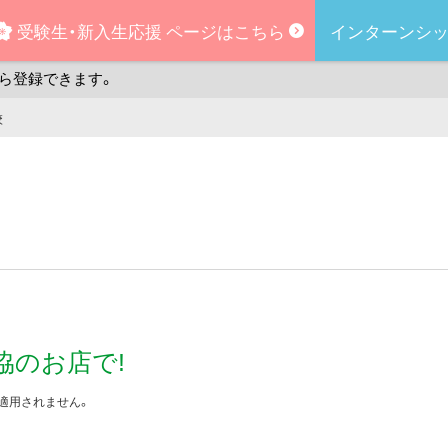
受験生・
新入生応援
ページはこちら
インターンシッ
ら登録できます。
校
協のお店で!
適用されません。