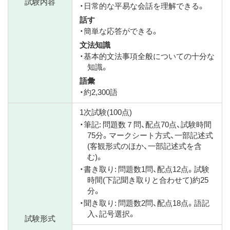
試験内容
・日常的な平易な会話を理解できる。
話す
・簡単な応答ができる。
文法知識
・基本的文法事項全般についての十分な
知識。
語彙
・約2,300語
1次試験(100点)
・筆記: 問題数７問、配点70点、試験時間
75分。マークシート方式、一部記述式
(客観形式のほか、一部記述式を含
む)。
・書き取り: 問題数1問、配点12点。試験
時間(下記聞き取りと合わせて)約25
分。
・聞き取り: 問題数2問、配点18点。語記
入、記号選択。
試験形式