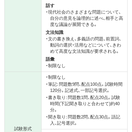
話す
・現代社会のさまざまな問題について、
自分の意見を論理的に述べ、相手と高
度な議論が展開できる。
文法知識
・文の書き換え、多義語の問題、前置詞、
動詞の選択・活用などについて、きわ
めて高度な文法知識が要求される。
語彙
・制限なし
・制限なし
・筆記: 問題数9問、配点100点。試験時間
120分。記述式、一部記号選択。
・書き取り: 問題数1問、配点20点。試験
時間(下記聞き取りと合わせて)約40
分。
・聞き取り: 問題数2問、配点30点。語記
入、記号選択。
試験形式