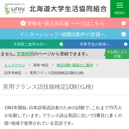
MENU
受験生・
新入生応援
ページはこちら
インターンシップ・
就職活動中の
皆様へ
大学院ご進学の方へ
卒業予定の皆様へ
お気に入り
営業時間
のページから登録できます。
まだお気に入り店舗が
店舗
メ
トップページ
資格・検定
検定試験・講座のご案内
イ
語学系検定
実用フランス語技能検定試験(仏検)
ン
実用フランス語技能検定試験(仏検)
コ
ン
テ
1981年開始、日本語母語話者のための試験で、これまで75万人
ン
が出願しています。フランス語は英語に次いで2番目に多くの
ツ
国・地域で使用されている言語です。
へ