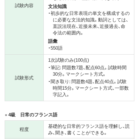
試験内容
文法知識
・初歩的な日常表現の単文を構成するの
に必要な文法的知識。動詞としては、
直説法現在、近接未来、近接過去、命
令法の範囲内。
語彙
・550語
1次試験のみ(100点)
・筆記: 問題数7題、配点60点。試験時間
30分。マークシート方式。
試験形式
・聞き取り: 問題数4題、配点40点。試験
時間15分。マークシート方式、一部数
字記入。
4級 日常のフランス語
基礎的な日常的フランス語を理解し、読
程度
み、聞き、書くことができる。