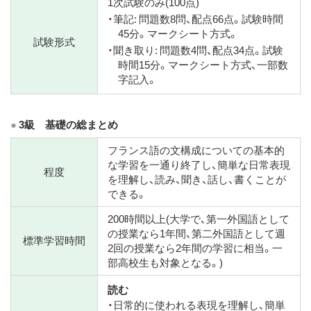
1次試験のみ(100点)
・筆記: 問題数8問、配点66点。試験時間
45分。マークシート方式。
試験形式
・聞き取り: 問題数4問、配点34点。試験
時間15分。マークシート方式、一部数
字記入。
3級 基礎の総まとめ
フランス語の文構成についての基本的
な学習を一通り終了し、簡単な日常表現
程度
を理解し、読み、聞き、話し、書くことが
できる。
200時間以上(大学で、第一外国語として
の授業なら1年間、第二外国語として週
標準学習時間
2回の授業なら2年間の学習に相当。一
部高校生も対象となる。)
読む
・日常的に使われる表現を理解し、簡単