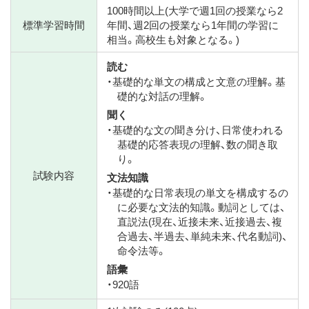
100時間以上(大学で週1回の授業なら2
標準学習時間
年間、週2回の授業なら1年間の学習に
相当。高校生も対象となる。)
読む
・基礎的な単文の構成と文意の理解。基
礎的な対話の理解。
聞く
・基礎的な文の聞き分け、日常使われる
基礎的応答表現の理解、数の聞き取
り。
試験内容
文法知識
・基礎的な日常表現の単文を構成するの
に必要な文法的知識。動詞としては、
直説法(現在、近接未来、近接過去、複
合過去、半過去、単純未来、代名動詞)、
命令法等。
語彙
・920語