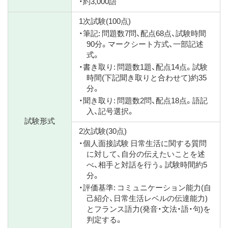
・約3,000語
1次試験(100点)
・筆記: 問題数7問、配点68点、試験時間
90分。マークシート方式、一部記述
式。
・書き取り: 問題数1題、配点14点。試験
時間(下記聞き取りと合わせて)約35
分。
・聞き取り: 問題数2問、配点18点。語記
入、記号選択。
試験形式
2次試験(30点)
・個人面接試験 日常生活に関する質問
に対して、自分の伝えたいことを述
べ、相手と対話を行う。試験時間約5
分。
・評価基準: コミュニケーション能力(自
己紹介、日常生活レベルの伝達能力)
とフランス語力(発音・文法・語・句)を
判定する。