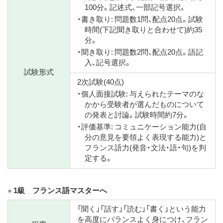
100分。記述式、一部記号選択。
・書き取り: 問題数1問、配点20点。試験
時間(下記聞き取りと合わせて)約35
分。
・聞き取り: 問題数2問、配点20点。語記
入、記号選択。
試験形式
2次試験(40点)
・個人面接試験: 与えられたテーマのな
かから受験者が選んだものについて
の発表と討論。試験時間約7分。
・評価基準: コミュニケーション能力(自
分の意見を要領よく表現する能力)と
フランス語力(発音・文法・語・句)を判
定する。
1級 フランス語マスターへ
「聞く」「話す」「読む」「書く」という能力
を高度にバランスよく身につけ、フラン