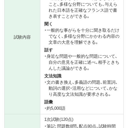
こと、多様な分野についても、与えら
れた日本語を正確なフランス語で書
き表すことができる。
聞く
・一般的な事がらを十分に聞き取るだけ
でなく、多様な分野にかかわる内容の
試験内容
文章の大意を理解できる。
話す
・身近な問題や一般的な問題について、
自分の意見を正確に述べ、相手ときち
んした議論ができる。
文法知識
・文の書き換え、多義語の問題、前置詞、
動詞の選択・活用などについて、かな
り高度な文法知識が要求される。
語彙
・約5,000語
1次試験(120点)
・筆記: 問題数8問、配点80点、試験時間