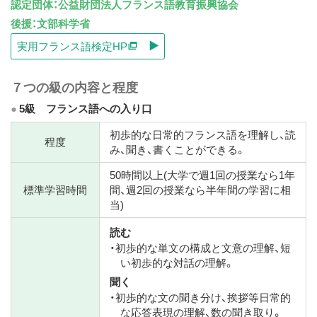
認定団体：公益財団法人フランス語教育振興協会
ス
後援：文部科学省
キ
実用フランス語検定HP
ッ
プ
７つの級の内容と程度
5級 フランス語への入り口
初歩的な日常的フランス語を理解し、読
程度
み、聞き、書くことができる。
50時間以上(大学で週1回の授業なら1年
標準学習時間
間、週2回の授業なら半年間の学習に相
当)
読む
・初歩的な単文の構成と文意の理解、短
い初歩的な対話の理解。
聞く
・初歩的な文の聞き分け、挨拶等日常的
な応答表現の理解、数の聞き取り。