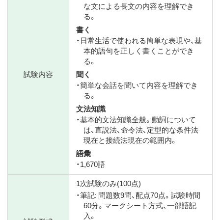
な文による長文の内容を理解でき
る。
書く
・日常生活で使われる簡単な表現や、基
本的語句を正しく書くことができ
る。
試験内容
聞く
・簡単な会話を聞いて内容を理解でき
る。
文法知識
・基本的文法知識全般。動詞について
は、直説法、命令法、定型的な条件法
現在と接続法現在の範囲内。
語彙
・1,670語
1次試験のみ(100点)
・筆記: 問題数9問、配点70点。試験時間
60分。マークシート方式、一部語記
入。