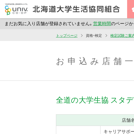
まだお気に入り店舗が登録されていません。
営業時間
のページか
メ
トップページ
資格・検定
検定試験ご案
イ
ン
コ
お申込み店舗
ン
テ
ン
ツ
全道の大学生協
スタデ
へ
ス
キ
店舗
ッ
プ
キャリアサポ