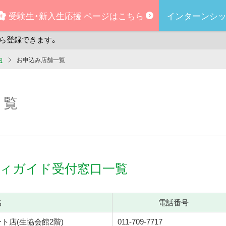
受験生・
新入生応援
ページはこちら
インターンシッ
ら登録できます。
内
お申込み店舗一覧
一覧
ィガイド受付窓口一覧
名
電話番号
ート店
(生協会館2階)
011-709-7717