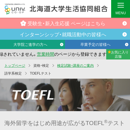
MENU
受験生・
新入生応援
ページはこちら
インターンシップ・
就職活動中の
皆様へ
大学院ご進学の方へ
卒業予定の皆様へ
お気に入り
れていません。
営業時間
のページから登録できます。
まだお
店舗
メ
トップページ
資格・検定
検定試験・講座のご案内
イ
語学系検定
TOEFLテスト
ン
コ
ン
テ
ン
ツ
®
海外留学をはじめ用途が広がるTOEFL
テスト
へ