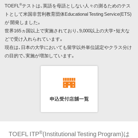
ス
®
TOEFL
テストは、英語を母語としない人々の測るためのテス
キ
トとして米国非営利教育団体Educational Testing Service(ETS)
ッ
が 開発しました。
プ
世界165ヵ国以上で実施されており、9,000以上の大学・短大な
どで受け入れられています。
現在は、日本の大学においても留学以外単位認定やクラス分け
の目的で、実施が増加しています。
®
TOEFL ITP
(Institutional Testing Program)は