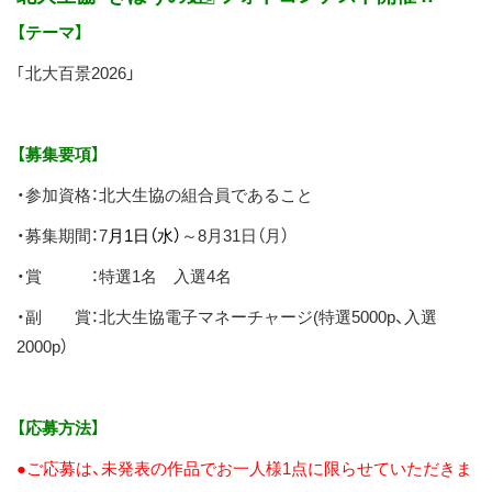
ス
【テーマ】
キ
ッ
｢北大百景2026」
プ
【募集要項】
・参加資格：北大生協の組合員であること
・募集期間：7
月1日（水）
～8月31日（月）
・賞 ：特選1名 入選4名
・副 賞：北大生協電子マネーチャージ(特選5000p、入選
2000p）
【応募方法】
●ご応募は、未発表の作品でお一人様1点に限らせていただきま