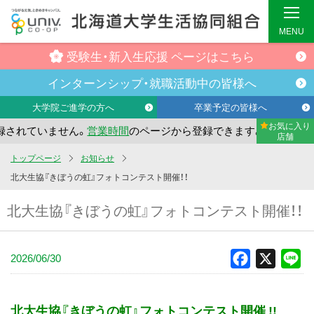
MENU
受験生・
新入生応援
ページはこちら
インターンシップ・
就職活動中の
皆様へ
大学院ご進学の方へ
卒業予定の皆様へ
お気に入り
れていません。
営業時間
のページから登録できます。
まだお
店舗
メ
トップページ
お知らせ
イ
北大生協『きぼうの虹』フォトコンテスト開催！！
ン
北大生協『きぼうの虹』フォトコンテスト開催！！
コ
ン
テ
2026/06/30
Facebook
X
Li
ン
ツ
へ
北大生協『きぼうの虹』フォトコンテスト開催
!!