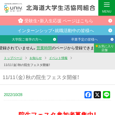
MENU
受験生・
新入生応援
ページはこちら
インターンシップ・
就職活動中の
皆様へ
大学院ご進学の方へ
卒業予定の皆様へ
お気に入り
録されていません。
営業時間
のページから登録できます。
ま
店舗
メ
トップページ
お知らせ
イベント情報
イ
11/11（金）秋の院生フェスタ開催！
ン
11/11（金）秋の院生フェスタ開催！
コ
ン
テ
2022/10/28
Facebook
X
Li
ン
ツ
へ
院生フェスタ参加者募集中！