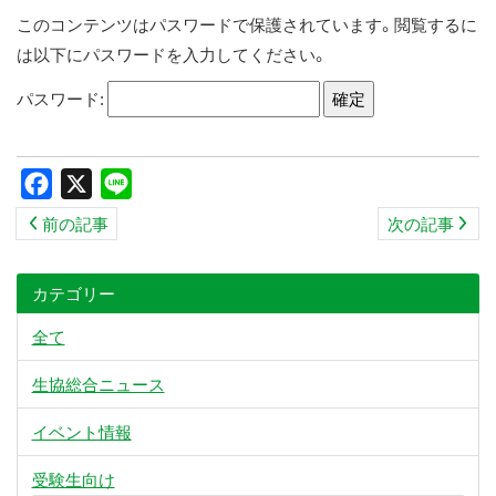
ス
このコンテンツはパスワードで保護されています。閲覧するに
キ
は以下にパスワードを入力してください。
ッ
パスワード:
プ
Facebook
X
Line
前の記事
次の記事
カテゴリー
全て
生協総合ニュース
イベント情報
受験生向け