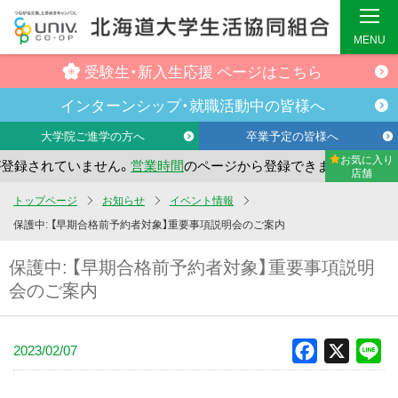
MENU
受験生・
新入生応援
ページはこちら
インターンシップ・
就職活動中の
皆様へ
大学院ご進学の方へ
卒業予定の皆様へ
お気に入り
録されていません。
営業時間
のページから登録できます。
ま
店舗
メ
トップページ
お知らせ
イベント情報
イ
保護中: 【早期合格前予約者対象】重要事項説明会のご案内
ン
保護中: 【早期合格前予約者対象】重要事項説明
コ
会のご案内
ン
テ
ン
2023/02/07
Facebook
X
Li
ツ
へ