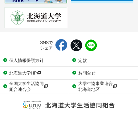
SNSで
シェア
個人情報保護方針
定款
北海道大学HP
お問合せ
全国大学生活協同
大学生協事業連合
組合連合会
北海道地区
〒060-0808
札幌市北区北8条西7丁目1-1 北大生協会館3階